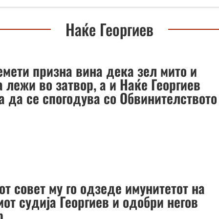
Наќе Георгиев
емети призна вина дека зел мито и
 лежи во затвор, а и Наќе Георгиев
а да се спогодува со Обвинителството
т совет му го одзеде имунитетот на
от судија Георгиев и одобри негов
р