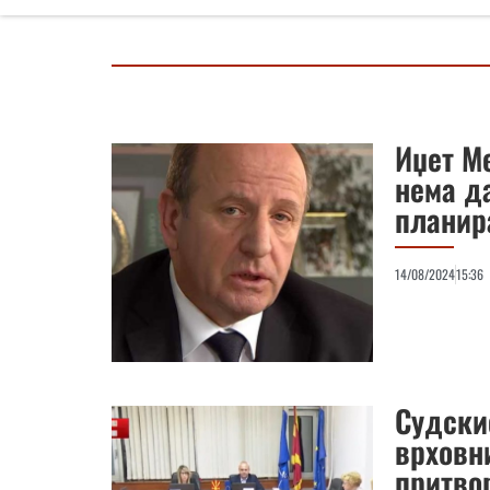
Иџет М
нема да
планир
14/08/2024
15:36
Судскио
врховни
притво