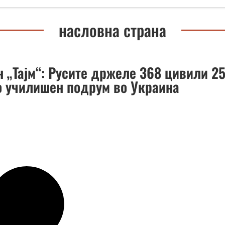
насловна страна
н „Тајм“: Русите држеле 368 цивили 2
о училишен подрум во Украина