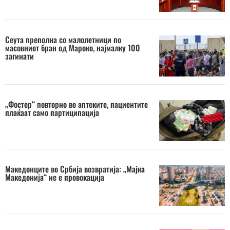
Сеута преполна со малолетници по
масовниот бран од Мароко, најмалку 100
загинати
„Фостер“ повторно во аптеките, пациентите
плаќаат само партиципација
Македонците во Србија возвратија: „Мајка
Македонија“ не е провокација