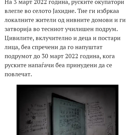
На 3 март 2022 година, руските окупатори
влегле во селото Јахидне. Тие ги избркаа
локалните жители од нивните домови и ги
затворија во тесниот училишен подрум.
Цивилите, вклучително и деца и постари
лица, беа спречени да го напуштат
подрумот до 30 март 2022 година, кога
руските напаѓачи беа принудени да се
повлечат.