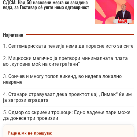
СДСМ: Над 50 населени места со загадена
вода, за Гостивар сè уште нема одговорност
Најчитано
Септемвриската пензија нема да порасне исто за сите
Мицкоски магично ја претвори минималната плата
во „куповна моќ на сите граѓани“
Сончев и многу топол викенд, во недела локално
невреме
Станари стравуваат дека проектот кај „Лимак“ ќе им
ја загрози зградата
Одмор со скриени трошоци: Едно вадење пари може
да донесе три провизии
Рацин.мк ве прашува: