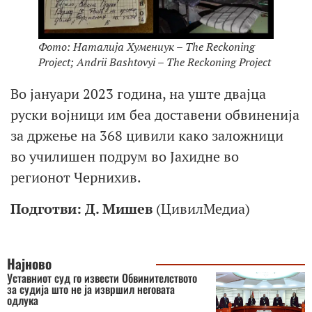
Фото: Наталија Хумениук – The Reckoning
Project; Andrii Bashtovyi – The Reckoning Project
Во јануари 2023 година, на уште двајца
руски војници им беа доставени обвиненија
за држење на 368 цивили како заложници
во училишен подрум во Јахидне во
регионот Чернихив.
Подготви: Д. Мишев
(ЦивилМедиа)
Најново
Уставниот суд го извести Обвинителството
за судија што не ја извршил неговата
одлука