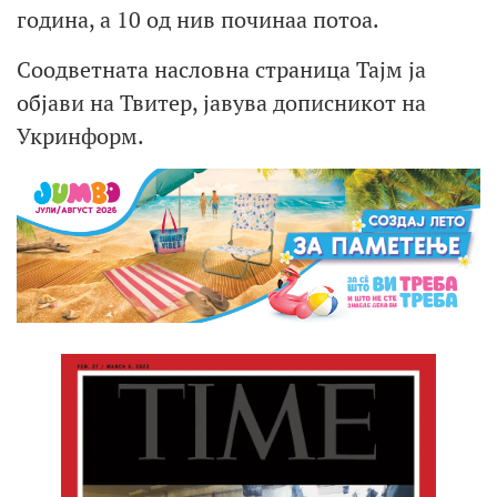
година, а 10 од нив починаа потоа.
Соодветната насловна страница Тајм ја
објави на Твитер, јавува дописникот на
Укринформ.