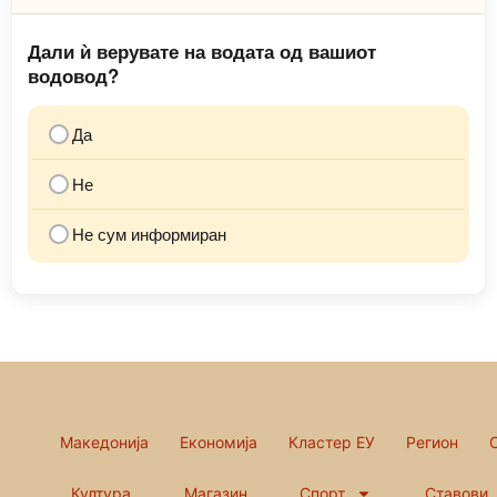
Дали ѝ верувате на водата од вашиот
водовод?
Да
Не
Не сум информиран
Македонија
Економија
Кластер ЕУ
Регион
Култура
Магазин
Спорт
Ставови