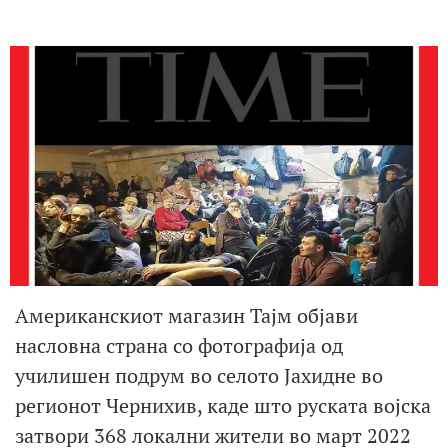
Американскиот магазин Тајм објави
насловна страна со фотографија од
училишен подрум во селото Јахидне во
регионот Чернихив, каде што руската војска
затвори 368 локални жители во март 2022