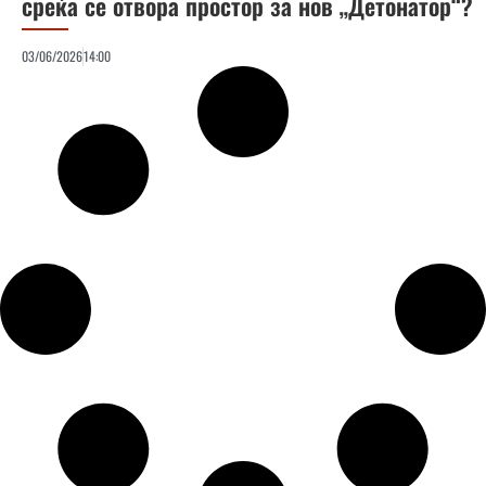
среќа се отвора простор за нов „Детонатор“?
03/06/2026
14:00