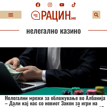
нелегално казино
Нелегални мрежи за обложување во Албанија
– Дали кај нас со новиот Закон за игри на