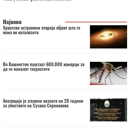
Најново
Хрватски астрономи открија објект што го
нема во каталозите
Во Вашингтон пуштаат 600.000 комарци за
да ги намалат тигрестите
Апелација ја зголеми казната на 20 години
за убиството на Сузана Серенакова