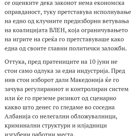
се оценките дека законот нема економска
оправданост, туку претставува исполнување
на едно од клучните предизборни ветувања
на коалицијата ВЛЕН, која ограничувањето
на игрите на среќа го претставуваше како
една од своите главни политички заложби.
Оттука, пред пратениците на 10 јуни не
стои само одлука за една индустрија. Пред
нив стои изборот дали Македонија ќе го
зачува регулираниот и контролиран систем
или ќе го преземе ризикот од сценарио
какво што денес го гледаме во соседна
Албанија со нелегални обложувалници,
криминални структури и илјадници
изгубени работни места.