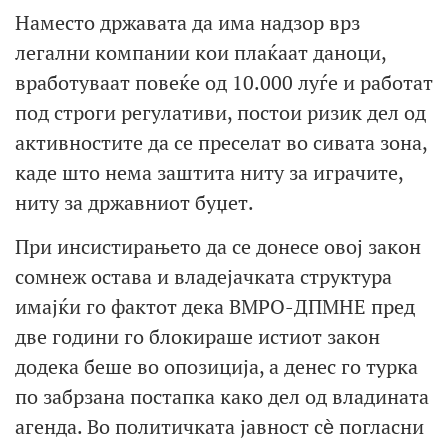
Наместо државата да има надзор врз
легални компании кои плаќаат даноци,
вработуваат повеќе од 10.000 луѓе и работат
под строги регулативи, постои ризик дел од
активностите да се преселат во сивата зона,
каде што нема заштита ниту за играчите,
ниту за државниот буџет.
При инсистирањето да се донесе овој закон
сомнеж остава и владејачката структура
имајќи го фактот дека ВМРО-ДПМНЕ пред
две години го блокираше истиот закон
додека беше во опозиција, а денес го турка
по забрзана постапка како дел од владината
агенда. Во политичката јавност сѐ погласни