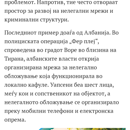
проблемот. Напротив, тие често отвораат
простор за развој на нелегални мрежи и
криминални структури.
Последниот пример доаѓа од Албанија. Во
полициската операција „Фер плеј“,
спроведена во градот Воре во близина на
Тирана, албанските власти открија
организирана мрежа за нелегално
обложување која функционирала во
локално кафуле. Уапсени беа шест лица,
меѓу кои и сопственикот на објектот, а
нелегалното обложување се организирало
преку мобилни телефони и електронска
опрема.