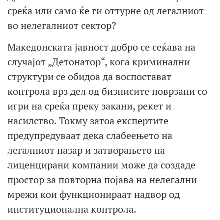
среќа или само ќе ги оттурне од легалниот
во нелегалниот сектор?
Македонската јавност добро се сеќава на
случајот „Детонатор“, кога криминални
структури се обидоа да воспостават
контрола врз дел од бизнисите поврзани со
игри на среќа преку закани, рекет и
насилство. Токму затоа експертите
предупредуваат дека слабеењето на
легалниот пазар и затворањето на
лиценцирани компании може да создаде
простор за повторна појава на нелегални
мрежи кои функционираат надвор од
институционална контрола.