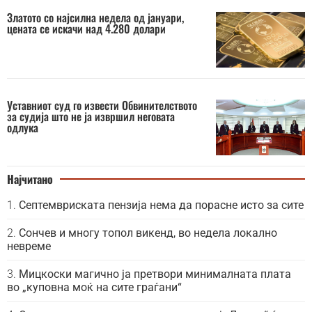
Златото со најсилна недела од јануари,
цената се искачи над 4.280 долари
Уставниот суд го извести Обвинителството
за судија што не ја извршил неговата
одлука
Најчитано
Септемвриската пензија нема да порасне исто за сите
Сончев и многу топол викенд, во недела локално
невреме
Мицкоски магично ја претвори минималната плата
во „куповна моќ на сите граѓани“