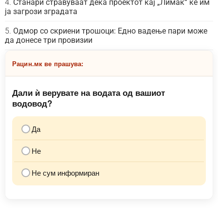
Станари стравуваат дека проектот кај „Лимак“ ќе им
ја загрози зградата
Одмор со скриени трошоци: Едно вадење пари може
да донесе три провизии
Рацин.мк ве прашува:
Дали ѝ верувате на водата од вашиот
водовод?
Да
Не
Не сум информиран