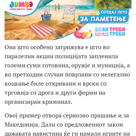
Она што особено загрижува е што во
паралелни акции полицијата запленила
големи суми готовина, оружје и муниција, а
во претходни случаи поврзани со нелегално
коцкање биле откривани и врски со
трговија со дрога и други форми на
организиран криминал.
Овој пример отвора сериозно прашање и за
Македонија. Дали со предложениот закон
државата навистина ќе ги намали игрите на