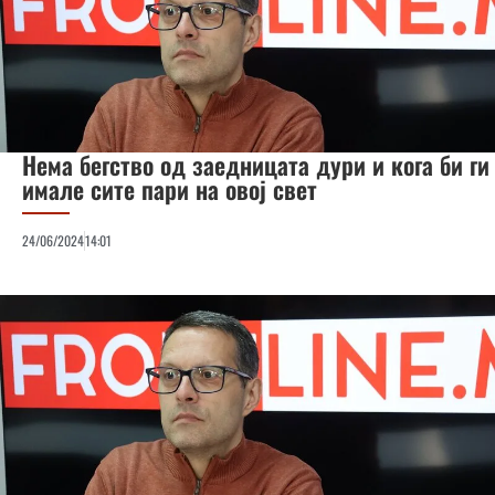
Нема бегство од заедницата дури и кога би ги
имале сите пари на овој свет
24/06/2024
14:01