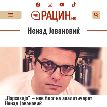
Ненад Јовановиќ
„Пархезија“ – нов блог на аналитичарот
Ненад Јовановиќ