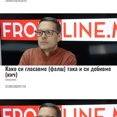
29/05/2024
20:15
Како си гласавме (фалш) така и си добивме
(кич)
27/05/2024
11:15