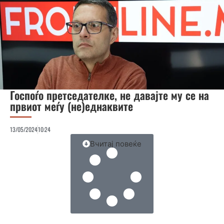
Госпоѓо претседателке, не давајте му се на
првиот меѓу (не)еднаквите
13/05/2024
10:24
Вчитај повеќе