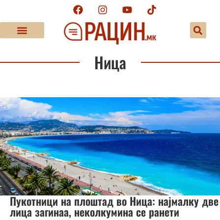
Ница
Пукотници на плоштад во Ница: најмалку две
лица загинаа, неколкумина се ранети