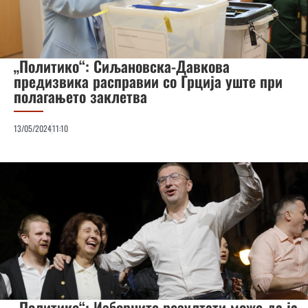
„Политико“: Сиљановска-Давкова
предизвика расправии со Грција уште при
полагањето заклетва
13/05/2024
11:10
„Политико“: Изборните резултати може да ја