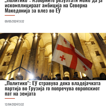
искомплицираат амбиција на Северна
Македонија за влез во ЕУ
09/05/2024
13:32
„Политико“: ЕУ стравува дека владејачката
партија во Грузија го попречува европскиот
пат на земјата
12/04/2024
13:32