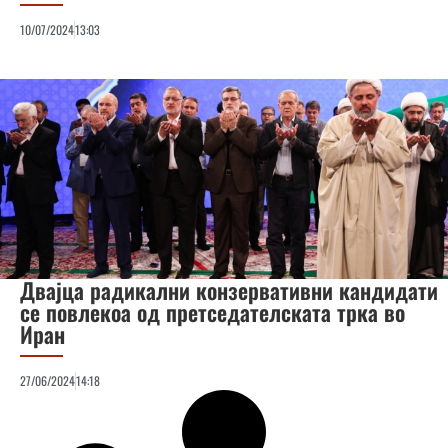
10/07/2024
13:03
Двајца радикални конзервативни кандидати
се повлекоа од претседателската трка во
Иран
27/06/2024
14:18