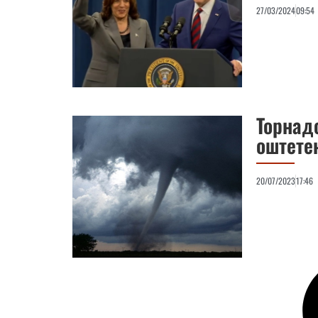
27/03/2024
09:54
Торнад
оштете
20/07/2023
17:46