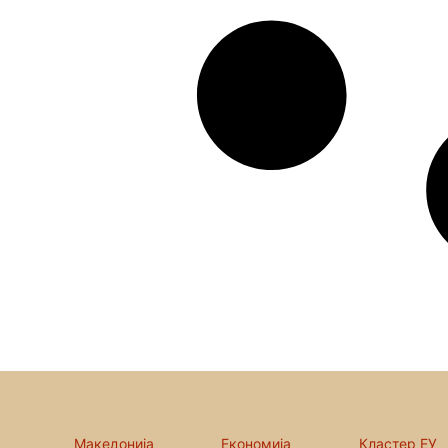
Македонија
Економија
Кластер ЕУ