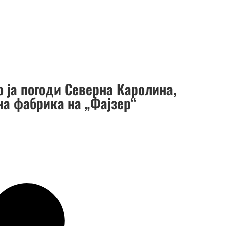
о ја погоди Северна Каролина,
на фабрика на „Фајзер“