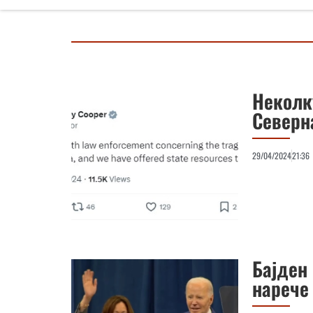
Неколк
Северн
29/04/2024
21:36
Бајден
нарече