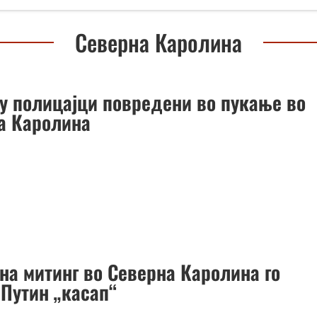
Северна Каролина
у полицајци повредени во пукање во
а Каролина
 на митинг во Северна Каролина го
 Путин „касап“