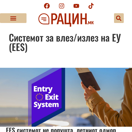
Системот за влез/излез на ЕУ
(EES)
EES системот не попушта, летниот одмор