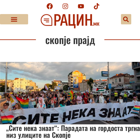
скопје прајд
„Сите нека знаат“: Парадата на гордоста тргна
низ улиците на Скопје