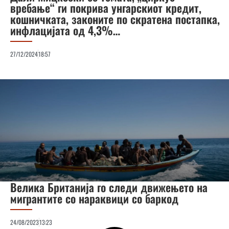
вребање“ ги покрива унгарскиот кредит,
кошничката, законите по скратена постапка,
инфлацијата од 4,3%…
27/12/2024
18:57
Велика Британија го следи движењето на
мигрантите со нараквици со баркод
24/08/2023
13:23