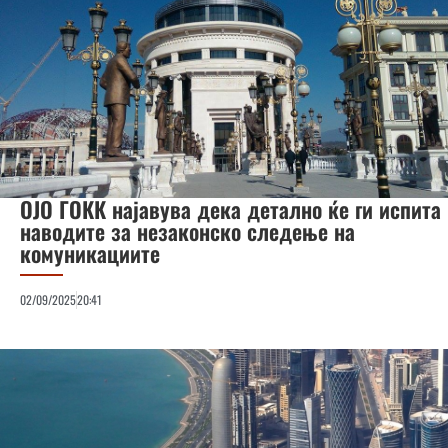
ОЈО ГОКК најавува дека детално ќе ги испита
наводите за незаконско следење на
комуникациите
02/09/2025
20:41