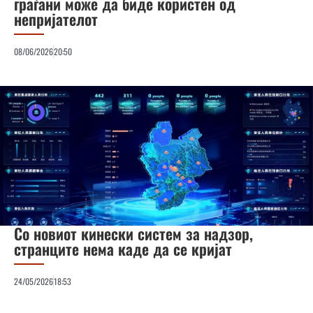
граѓани може да биде користен од
непријателот
08/06/2026
20:50
Со новиот кинески систем за надзор,
странците нема каде да се кријат
24/05/2026
18:53