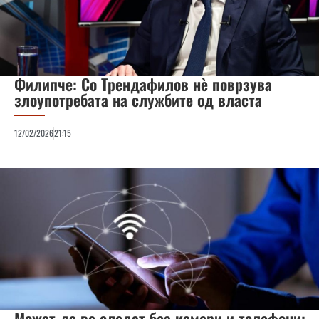
Филипче: Со Трендафилов нè поврзува
злоупотребата на службите од власта
12/02/2026
21:15
Можат да ве следат без камери и телефони: