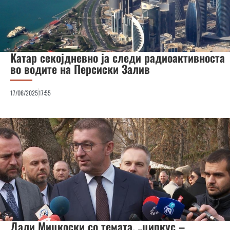
Катар секојдневно ја следи радиоактивноста
во водите на Персиски Залив
17/06/2025
17:55
Дали Мицкоски со темата, „циркус –