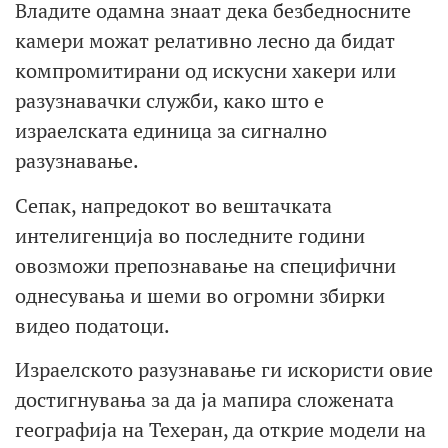
Владите одамна знаат дека безбедносните
камери можат релативно лесно да бидат
компромитирани од искусни хакери или
разузнавачки служби, како што е
израелската единица за сигнално
разузнавање.
Сепак, напредокот во вештачката
интелигенција во последните години
овозможи препознавање на специфични
однесувања и шеми во огромни збирки
видео податоци.
Израелското разузнавање ги искористи овие
достигнувања за да ја мапира сложената
географија на Техеран, да открие модели на