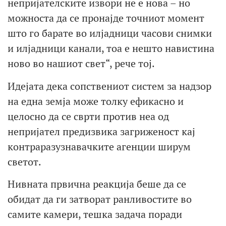
непријателските извори не е нова – но
можноста да се пронајде точниот момент
што го барате во илјадници часови снимки
и илјадници канали, тоа е нешто навистина
ново во нашиот свет“, рече тој.
Идејата дека сопствениот систем за надзор
на една земја може толку ефикасно и
целосно да се сврти против неа од
непријател предизвика загриженост кај
контраразузнавачките агенции ширум
светот.
Нивната првична реакција беше да се
обидат да ги затворат ранливостите во
самите камери, тешка задача поради