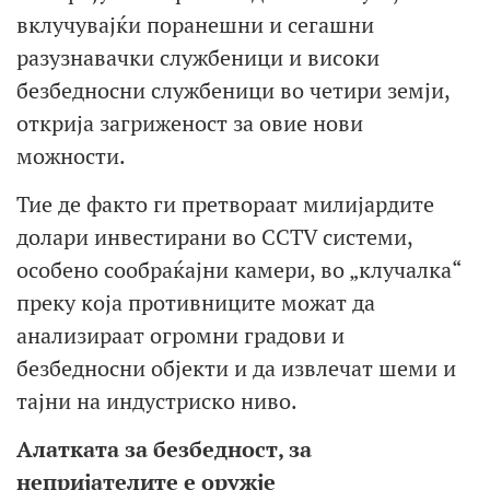
вклучувајќи поранешни и сегашни
разузнавачки службеници и високи
безбедносни службеници во четири земји,
открија загриженост за овие нови
можности.
Тие де факто ги претвораат милијардите
долари инвестирани во CCTV системи,
особено сообраќајни камери, во „клучалка“
преку која противниците можат да
анализираат огромни градови и
безбедносни објекти и да извлечат шеми и
тајни на индустриско ниво.
Алатката за безбедност, за
непријателите е оружје