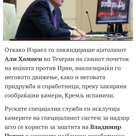
Откако Израел го ликвидираше ајатолахот
Али Хамнеи
во Техеран на самиот почеток
на војната против Иран, анализирајќи го
неговото движење, како и неговата
придружба и соработници, преку хакирани
сообраќајни камери, Кремљ испаничи.
Руските специјални служби ги исклучија
камерите на специјалниот систем за надзор
што се користи за заштита на
Владимир
Путин
и неговите најблиски соработници,