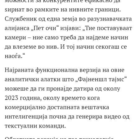
ѕирнат во рамките на нивните граници.
Службеник од една земја во разузнавачката
алијанса „Пет очи“ изјави: „Тие поставуваат
камери – ние само треба да најдеме начин
да влеземе во нив. И тој начин секогаш се
наоѓа.“
Најраната функционална верзија на овие
аналитички алатки што „Фајненшл тајмс“
можеше да ги пронајде датира од околу
2023 година, околу времето кога
комерцијално достапната вештачка
интелигенција почна да генерира видео од
текстуални команди.