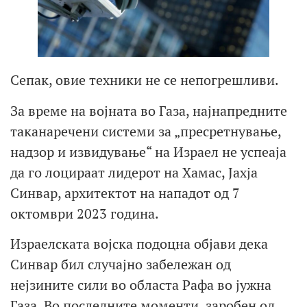
Сепак, овие техники не се непогрешливи.
За време на војната во Газа, најнапредните
таканаречени системи за „пресретнување,
надзор и извидување“ на Израел не успеаја
да го лоцираат лидерот на Хамас, Јахја
Синвар, архитектот на нападот од 7
октомври 2023 година.
Израелската војска подоцна објави дека
Синвар бил случајно забележан од
нејзините сили во областа Рафа во јужна
Газа. Во последните моменти, заробен од