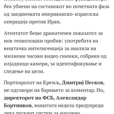
беа убиени на состанокот во почетната фаза
од заедничката американско-израелска
операција против Иран.
Атентатот беше драматичен показател за
нов технолошки пробив: употребата на
вештачка интелигенција за анализа на
милиони часови видео снимки, собрани од
илјадници камери, за идентификување и
следење на цели.
Портпаролот на Кремљ,
Дмитриј Песков
,
не одговори на барањето за коментар. Но,
директорот на ФСБ, Александар
Бортников
, минатата недела предупреди
дека рускиот систем за масовно