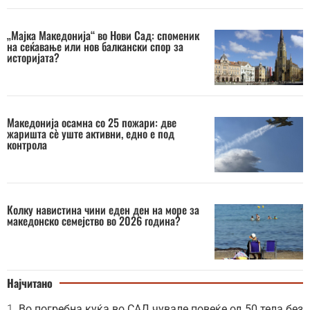
„Мајка Македонија“ во Нови Сад: споменик
на сеќавање или нов балкански спор за
историјата?
Македонија осамна со 25 пожари: две
жаришта сè уште активни, едно е под
контрола
Колку навистина чини еден ден на море за
македонско семејство во 2026 година?
Најчитано
Во погребна куќа во САД чувале повеќе од 50 тела без