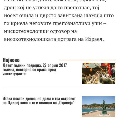
дрон кој не успеал да го препознае, тој
носел очила и цврсто завиткана шамија што
ги криела неговите препознатливи уши –
нискотехнолошки одговор на
високотехнолошката потрага на Израел.
Најново
Девет години подоцна, 27 април 2017
година, повторно се враќа пред
институциите
Итака постои денес, но дали е тоа островот
на Одисеј како што е опишан во „Одисеја“