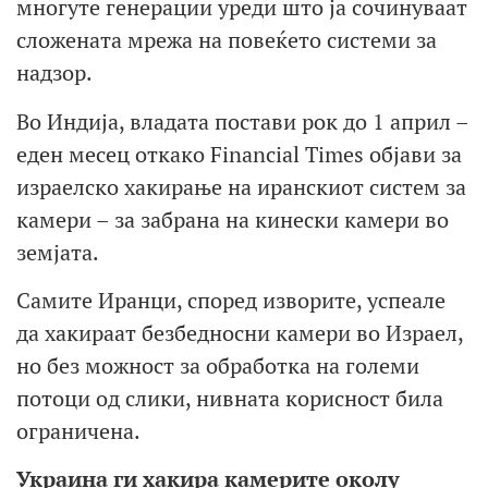
многуте генерации уреди што ја сочинуваат
сложената мрежа на повеќето системи за
надзор.
Во Индија, владата постави рок до 1 април –
еден месец откако Financial Times објави за
израелско хакирање на иранскиот систем за
камери – за забрана на кинески камери во
земјата.
Самите Иранци, според изворите, успеале
да хакираат безбедносни камери во Израел,
но без можност за обработка на големи
потоци од слики, нивната корисност била
ограничена.
Украина ги хакира камерите околу