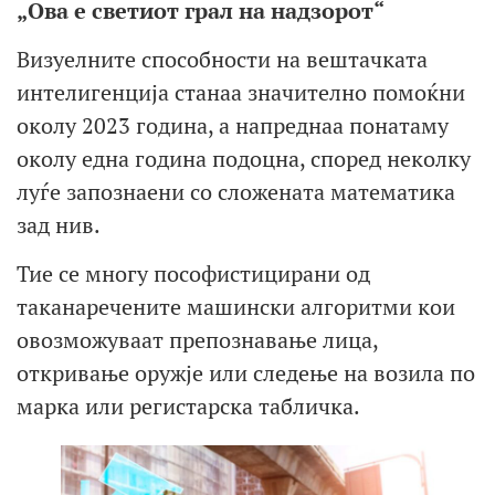
„Ова е светиот грал на надзорот“
Визуелните способности на вештачката
интелигенција станаа значително помоќни
околу 2023 година, а напреднаа понатаму
околу една година подоцна, според неколку
луѓе запознаени со сложената математика
зад нив.
Тие се многу пософистицирани од
таканаречените машински алгоритми кои
овозможуваат препознавање лица,
откривање оружје или следење на возила по
марка или регистарска табличка.