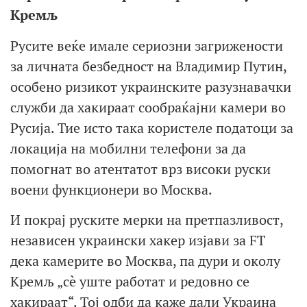
Кремљ
Русите веќе имале сериозни загрижености
за личната безбедност на Владимир Путин,
особено ризикот украинските разузнавачки
служби да хакираат сообраќајни камери во
Русија. Тие исто така користеле податоци за
локација на мобилни телефони за да
помогнат во атентатот врз високи руски
воени функционери во Москва.
И покрај руските мерки на претпазливост,
независен украински хакер изјави за FT
дека камерите во Москва, па дури и околу
Кремљ „сè уште работат и редовно се
хакираат“. Тој одби да каже дали Украина