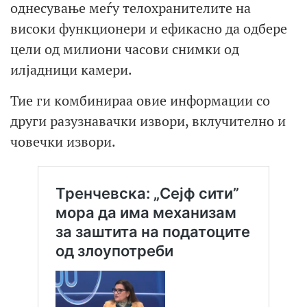
однесување меѓу телохранителите на
високи функционери и ефикасно да одбере
цели од милиони часови снимки од
илјадници камери.
Тие ги комбинираа овие информации со
други разузнавачки извори, вклучително и
човечки извори.