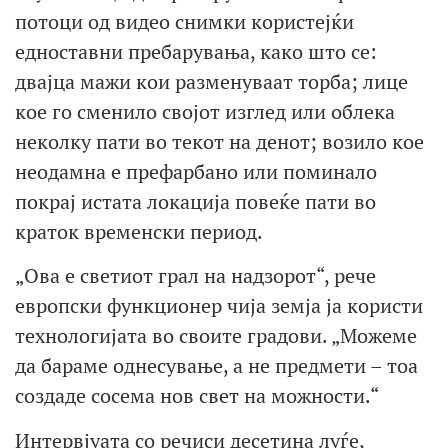
потоци од видео снимки користејќи
едноставни пребарувања, како што се:
двајца мажи кои разменуваат торба; лице
кое го сменило својот изглед или облека
неколку пати во текот на денот; возило кое
неодамна е префарбано или поминало
покрај истата локација повеќе пати во
краток временски период.
„Ова е светиот грал на надзорот“, рече
европски функционер чија земја ја користи
технологијата во своите градови. „Можеме
да бараме однесување, а не предмети – тоа
создаде сосема нов свет на можности.“
Интервјуата со речиси десетина луѓе,