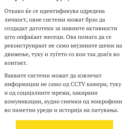
Откако ќе се идентификува одредена
личност, овие системи можат брзо да
создадат датотеки за нивните активности
што опфаќаат месеци. Ова помага да се
реконструираат не само нејзините шеми на
движење, туку и луѓето со кои таа доаѓа во
контакт.
Ваквите системи можат да извлечат
информации не само од CCTV камери, туку
и од социјалните мрежи, хакирани
комуникации, аудио снимки од микрофони
во паметни уреди и историја на патувања.