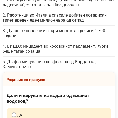
ладење, објектот останал без дозвола
Работници во Италија спасиле добитен лотариски
тикет вреден еден милион евра од отпад
Дунав се повлече и откри мост стар речиси 1.700
години
ВИДЕО: Инцидент во косовскиот парламент, Курти
беше гаѓан со јајца
Двајца минувачи спасија жена од Вардар кај
Камениот мост
Рацин.мк ве прашува:
Дали ѝ верувате на водата од вашиот
водовод?
Да