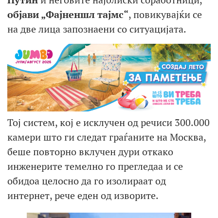
објави „Фајненшл тајмс“
, повикувајќи се
на две лица запознаени со ситуацијата.
Тој систем, кој е исклучен од речиси 300.000
камери што ги следат граѓаните на Москва,
беше повторно вклучен дури откако
инженерите темелно го прегледаа и се
обидоа целосно да го изолираат од
интернет, рече еден од изворите.