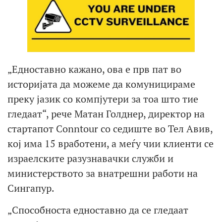
„Едноставно кажано, ова е прв пат во
историјата да можеме да комуницираме
преку јазик со компјутери за тоа што тие
гледаат“, рече Матан Голднер, директор на
стартапот Conntour со седиште во Тел Авив,
кој има 15 вработени, а меѓу чии клиенти се
израелските разузнавачки служби и
министерството за внатрешни работи на
Сингапур.
„Способноста едноставно да се гледаат