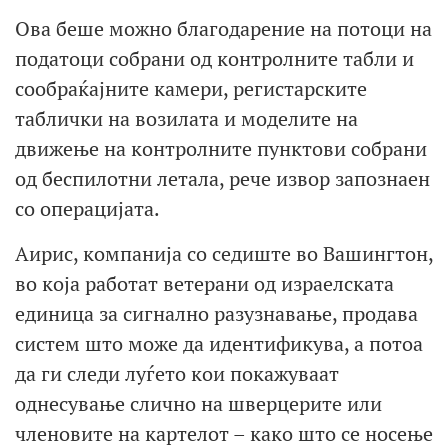
Ова беше можно благодарение на потоци на
податоци собрани од контролните табли и
сообраќајните камери, регистарските
таблички на возилата и моделите на
движење на контролните пунктови собрани
од беспилотни летала, рече извор запознаен
со операцијата.
Аирис, компанија со седиште во Вашингтон,
во која работат ветерани од израелската
единица за сигнално разузнавање, продава
систем што може да идентификува, а потоа
да ги следи луѓето кои покажуваат
однесување слично на шверцерите или
членовите на картелот – како што се носење