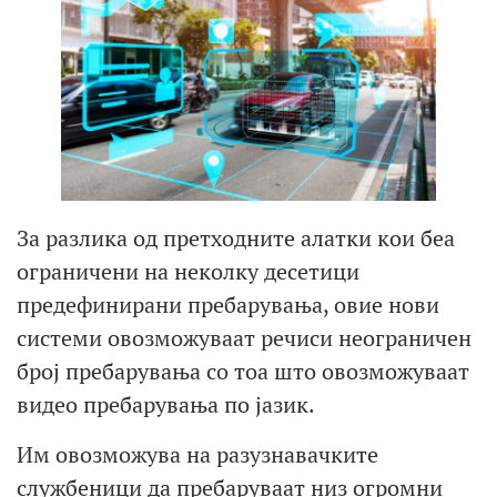
За разлика од претходните алатки кои беа
ограничени на неколку десетици
предефинирани пребарувања, овие нови
системи овозможуваат речиси неограничен
број пребарувања со тоа што овозможуваат
видео пребарувања по јазик.
Им овозможува на разузнавачките
службеници да пребаруваат низ огромни