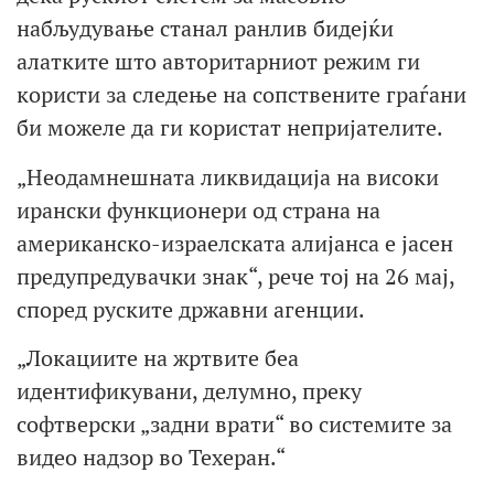
набљудување станал ранлив бидејќи
алатките што авторитарниот режим ги
користи за следење на сопствените граѓани
би можеле да ги користат непријателите.
„Неодамнешната ликвидација на високи
ирански функционери од страна на
американско-израелската алијанса е јасен
предупредувачки знак“, рече тој на 26 мај,
според руските државни агенции.
„Локациите на жртвите беа
идентификувани, делумно, преку
софтверски „задни врати“ во системите за
видео надзор во Техеран.“