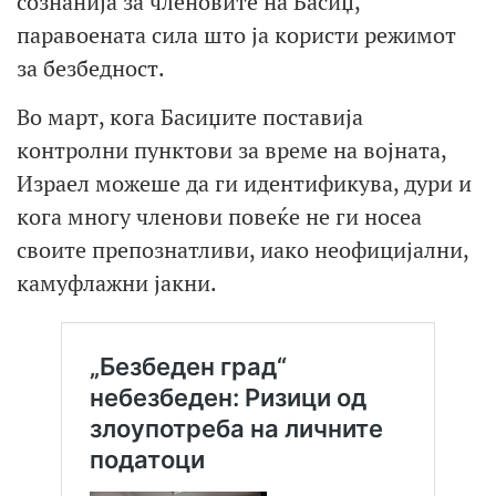
сознанија за членовите на Басиџ,
паравоената сила што ја користи режимот
за безбедност.
Во март, кога Басиџите поставија
контролни пунктови за време на војната,
Израел можеше да ги идентификува, дури и
кога многу членови повеќе не ги носеа
своите препознатливи, иако неофицијални,
камуфлажни јакни.