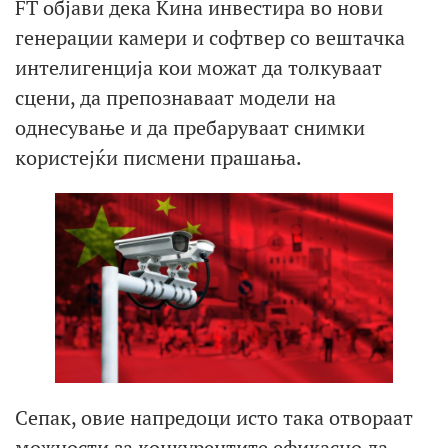
FT објави дека Кина инвестира во нови
генерации камери и софтвер со вештачка
интелигенција кои можат да толкуваат
сцени, да препознаваат модели на
однесување и да пребаруваат снимки
користејќи писмени прашања.
Сепак, овие напредоци исто така отвораат
можности за конкурентите ефикасно да