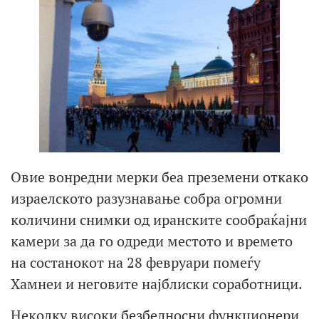
Овие вонредни мерки беа преземени откако
израелското разузнавање собра огромни
количини снимки од иранските сообраќајни
камери за да го одреди местото и времето
на состанокот на 28 февруари помеѓу
Хамнеи и неговите најблиски соработници.
Неколку високи безбедносни функционери