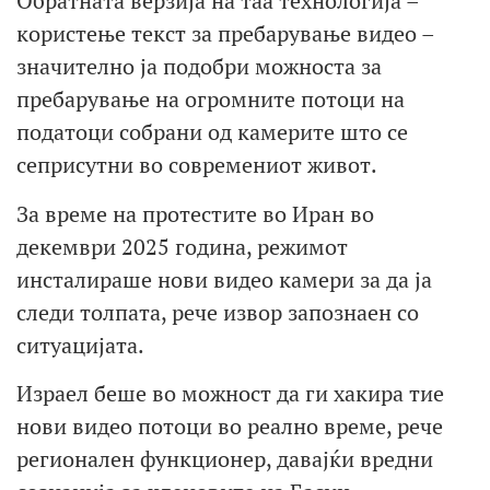
Обратната верзија на таа технологија –
користење текст за пребарување видео –
значително ја подобри можноста за
пребарување на огромните потоци на
податоци собрани од камерите што се
сеприсутни во современиот живот.
За време на протестите во Иран во
декември 2025 година, режимот
инсталираше нови видео камери за да ја
следи толпата, рече извор запознаен со
ситуацијата.
Израел беше во можност да ги хакира тие
нови видео потоци во реално време, рече
регионален функционер, давајќи вредни