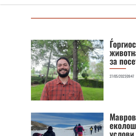
Ѓоргиос
животн
за посе
27/05/2023
09:47
Мавров
еколош
услови