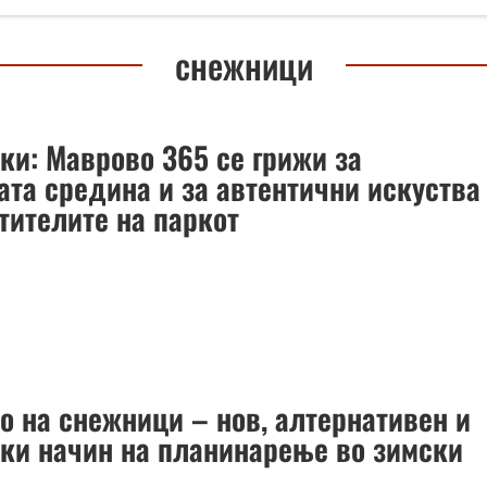
снежници
ки: Маврово 365 се грижи за
ата средина и за автентични искуства
тителите на паркот
о на снежници – нов, алтернативен и
ки начин на планинарење во зимски