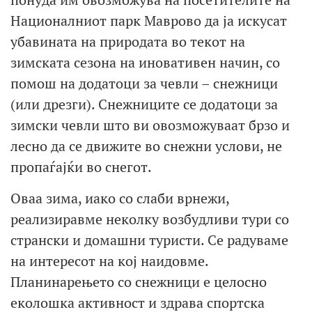
Националниот парк Маврово да ја искусат
убавината на природата во текот на
зимската сезона на иновативен начин, со
помош на додатоци за чевли – снежници
(или дрезги). Снежниците се додатоци за
зимски чевли што ви овозможуваат брзо и
лесно да се движите во снежни услови, не
пропаѓајќи во снегот.
Оваа зима, иако со слаби врнежи,
реализиравме неколку возбудливи тури со
странски и домашни туристи. Се радуваме
на интересот на кој наидовме.
Планинарењето со снежници е целосно
еколошка активност и здрава спортска