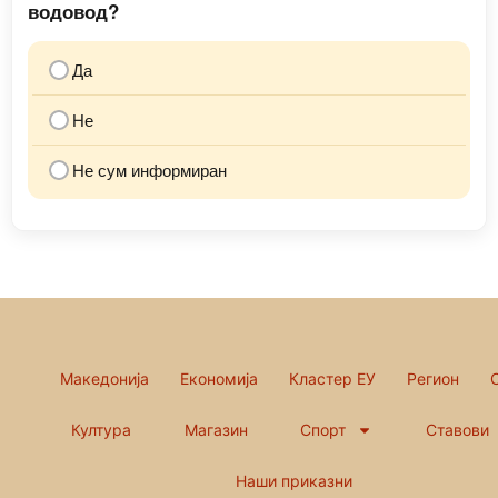
водовод?
Да
Не
Не сум информиран
Македонија
Економија
Кластер ЕУ
Регион
Култура
Магазин
Спорт
Ставови
Наши приказни