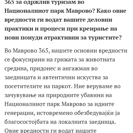
365 за одржлив туризам во
Националниот парк Маврово? Како овие
вредности ги водат вашите деловни
практики и процеси при креирање на
нови понуди атрактивни за туристите?
Во Маврово 365, нашите основни вредности
се фокусирани на грижата за животната
средина, придонес и ангажман во
заедницата и автентични искуства за
посетителите на паркот. Ние веруваме во
зачувување на природните убавини на
Националниот парк Маврово за идните
генерации, истовремено обезбедувајќи ја
благосостојбата на локалнита заедница.
Овие вредности ги водат нашите