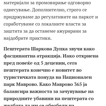
материјали за промовирање одговорно
однесување. Дополнително, строго се
придржуваме до регулативите на паркот и
соработуваме со локалните власти за
заштита за да останеме ажурирани за
најдобрите практики.
Пештерата Шаркова Дупка звучи како
фасцинантна атракција. Иако откриена
пред повеќе од 5 децении, сега
пештерата конечно е новитет во
туристичката понуда на Национален
парк Маврово. Како Маврово 365 ја
балансира важноста за зачувување на
природните убавини на пештерата со
желбата да им се обезбеди на