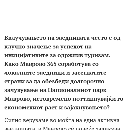
Влезот во Шаркова Дупка
Вклучувањето на заедницата често е од
клучно значење за успехот на
иницијативите за одржлив туризам.
Како Маврово 365
соработува со
локалните заедници и засегнатите
страни за да обезбеди долгорочно
зачувување на Националниот парк
Маврово, истовремено поттикнувајќи го
економскиот раст и зајакнувањето?
Силно веруваме во моќта на една активна
заедницата, и Маврово сѐ повеќе заликува