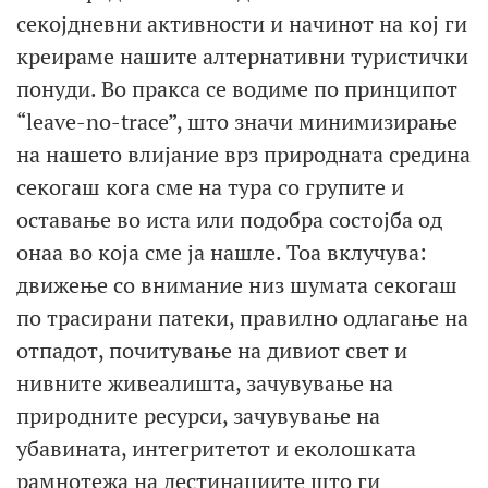
секојдневни активности и начинот на кој ги
креираме нашите алтернативни туристички
понуди. Во пракса се водиме по принципот
“leave-no-trace”, што значи минимизирање
на нашето влијание врз природната средина
секогаш кога сме на тура со групите и
оставање во иста или подобра состојба од
онаа во која сме ја нашле. Тоа вклучува:
движење со внимание низ шумата секогаш
по трасирани патеки, правилно одлагање на
отпадот, почитување на дивиот свет и
нивните живеалишта, зачувување на
природните ресурси, зачувување на
убавината, интегритетот и еколошката
рамнотежа на дестинациите што ги