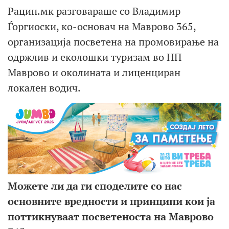
Рацин.мк разговараше со Владимир
Ѓоргиоски, ко-основач на Маврово 365,
организација посветена на промовирање на
одржлив и еколошки туризам во НП
Маврово и околината и лиценциран
локален водич.
Можете ли да ги споделите со нас
основните вредности и принципи кои ја
поттикнуваат посветеноста на Маврово