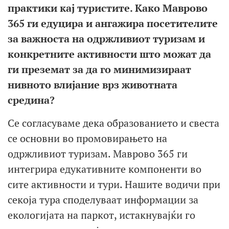
практики кај туристите. Како Маврово
365 ги едуцира и ангажира посетителите
за важноста на одржливиот туризам и
конкретните активности што можат да
ги преземат за да го минимизираат
нивното влијание врз животната
средина?
Се согласуваме дека образованието и свеста
се основни во промовирањето на
одржливиот туризам. Mаврово 365 ги
интегрира едукативните компоненти во
сите активности и тури. Нашите водичи при
секоја тура споделуваат информации за
екологијата на паркот, истакнувајќи го