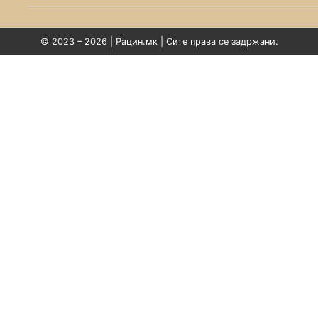
© 2023 – 2026 | Рацин.мк | Сите права се задржани.