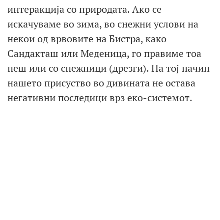
интеракција со природата. Ако се
искачуваме во зима, во снежни услови на
некои од врвовите на Бистра, како
Сандакташ или Меденица, го правиме тоа
пеш или со снежници (дрезги). На тој начин
нашето присуство во дивината не остава
негативни последици врз еко-системот.
На снежници до врвовите на Бистра