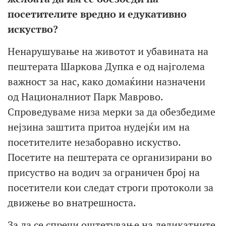
посетителите вредно и едукативно
искуство?
Ненарушување на животот и убавината на
пештерата Шаркова Дупка е од најголема
важност за нас, како домаќини назначени
од Националниот Парк Маврово.
Спроведуваме низа мерки за да обезбедиме
нејзина заштита притоа нудејќи им на
посетителите незаборавно искуство.
Посетите на пештерата се организирани во
присуство на водич за ограничен број на
посетители кои следат строги протоколи за
движење во внатрешноста.
За да се спречи оштетување на деликатните