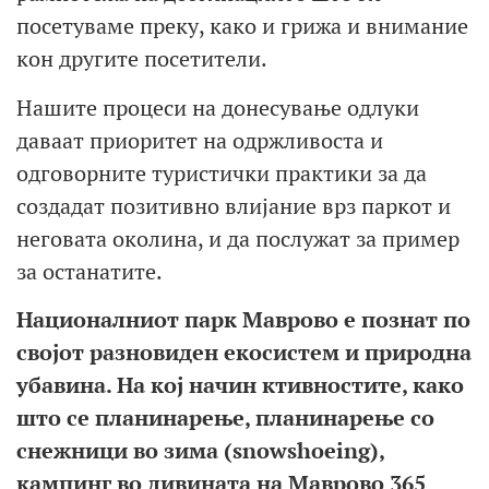
посетуваме преку, како и грижа и внимание
кон другите посетители.
Нашите процеси на донесување одлуки
даваат приоритет на одржливоста и
одговорните туристички практики за да
создадат позитивно влијание врз паркот и
неговата околина, и да послужат за пример
за останатите.
Националниот парк Маврово е познат по
својот разновиден екосистем и природна
убавина.
На кој начин ктивностите, како
што се планинарење, планинарење со
снежници во зима (snowshoeing),
кампинг во дивината
на Маврово 365