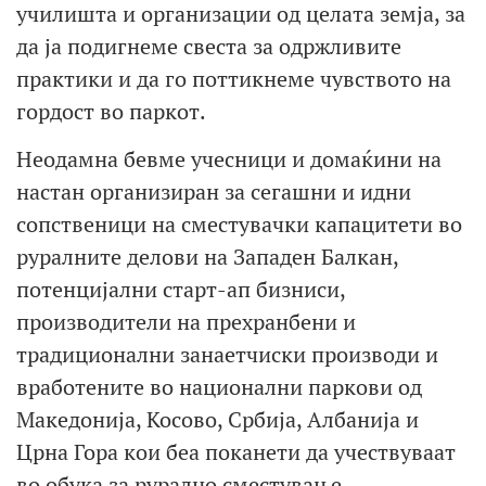
училишта и организации од целата земја, за
да ја подигнеме свеста за одржливите
практики и да го поттикнеме чувството на
гордост во паркот.
Неодамна бевме учесници и домаќини на
настан организиран за сегашни и идни
сопственици на сместувачки капацитети во
руралните делови на Западен Балкан,
потенцијални старт-ап бизниси,
производители на прехранбени и
традиционални занаетчиски производи и
вработените во национални паркови од
Македонија, Косово, Србија, Албанија и
Црна Гора кои беа поканети да учествуваат
во обука за рурално сместување