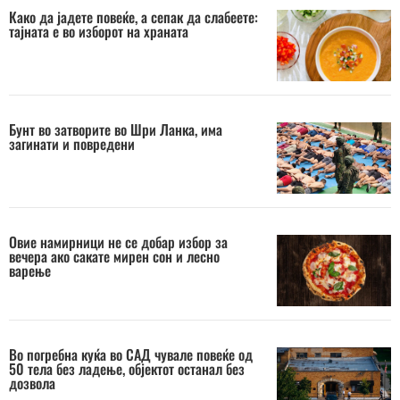
Како да јадете повеќе, а сепак да слабеете:
тајната е во изборот на храната
Бунт во затворите во Шри Ланка, има
загинати и повредени
Овие намирници не се добар избор за
вечера ако сакате мирен сон и лесно
варење
Во погребна куќа во САД чувале повеќе од
50 тела без ладење, објектот останал без
дозвола