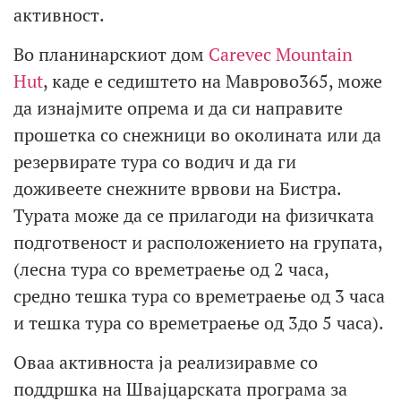
активност.
Во планинарскиот дом
Carevec Mountain
Hut
, каде е седиштето на Маврово365, може
да изнајмите опрема и да си направите
прошетка со снежници во околината или да
резервирате тура со водич и да ги
доживеете снежните врвови на Бистра.
Турата може да се прилагоди на физичката
подготвеност и расположението на групата,
(лесна тура со времетраење од 2 часа,
средно тешка тура со времетраење од 3 часа
и тешка тура со времетраење од 3до 5 часа).
Оваа активноста ја реализиравме со
поддршка на Швајцарската програма за