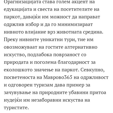
Орагнизацијата става голем акцент на
едукацијата и свеста на посетителите на
паркот, давајќи им можност да направат
одржлив избор и да го минимизираат
нивното влијание врз животната средина.
Преку нивните уникатни тури, тие им
овозможуваат на гостите алтернативно
искуство, подлабока поврзаност со
природата и поголема благодарност за
еколошкото значење на паркот. Севкупно,
посветеноста на Mаврово365 на одржливост
и одговорен туризам дава пример за
зачувување на природните убавини притоа
нудејќи им незаборавни искуства на
туристите.