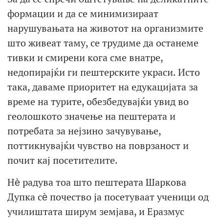
формации и да се минимизираат
нарушувањата на животот на организмите
што живеат таму, се трудиме да останеме
тивки и смирени кога сме внатре,
недопирајќи ги пештерските украси. Исто
така, даваме приоритет на едукацијата за
време на турите, обезбедувајќи увид во
геолошкото значење на пештерата и
потребата за нејзино зачувување,
поттикнувајќи чувство на поврзаност и
почит кај посетителите.
Нѐ радува тоа што пештерата Шаркова
Дупка сѐ почество ја посетуваат ученици од
училиштата ширум земјава, и Еразмус