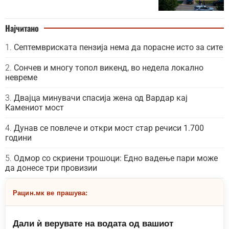
Најчитано
Септемвриската пензија нема да порасне исто за сите
Сончев и многу топол викенд, во недела локално
невреме
Двајца минувачи спасија жена од Вардар кај
Камениот мост
Дунав се повлече и откри мост стар речиси 1.700
години
Одмор со скриени трошоци: Едно вадење пари може
да донесе три провизии
Рацин.мк ве прашува:
Дали ѝ верувате на водата од вашиот