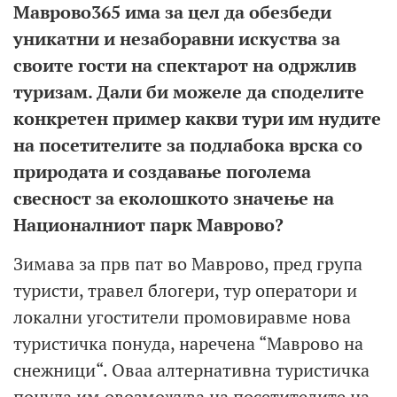
Mаврово365 има за цел да обезбеди
уникатни и незаборавни искуства за
своите гости на спектарот на одржлив
туризам. Дали би можеле да споделите
конкретен пример какви тури им нудите
на посетителите за подлабока врска со
природата и создавање поголема
свесност за еколошкото значење на
Националниот парк Маврово?
Зимава за прв пат во Маврово, пред група
туристи, травел блогери, тур оператори и
локални угостители промовиравме нова
туристичка понуда, наречена “Маврово на
снежници“. Оваа алтернативна туристичка
понуда им овозможува на посетителите на