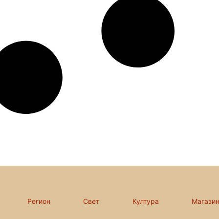
Регион
Свет
Култура
Магази