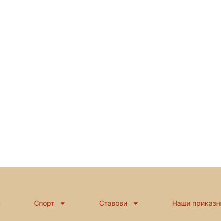
н
Спорт
Ставови
Наши приказн