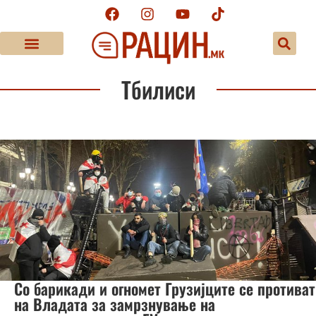
Тбилиси
Со барикади и огномет Грузијците се противат
на Владата за замрзнување на