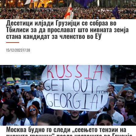
Десетици илјади Грузијци се собраа во
Тбилиси за да прослават што нивната земја
стана кандидат за членство во ЕУ
15/12/2023
17:38
Москва будно го следи „сеењето тензии на
руските граници“ после настаните во Грузија