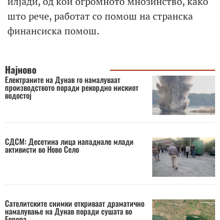
илјади, од кои огромното мнозинство, како
што рече, работат со помош на странска
финансиска помош.
Најново
Електраните на Дунав го намалуваат
производството поради рекордно нискиот
водостој
СДСМ: Десетина лица нападнале млади
активисти во Ново Село
Сателитските снимки откриваат драматично
намалување на Дунав поради сушата во
Европа