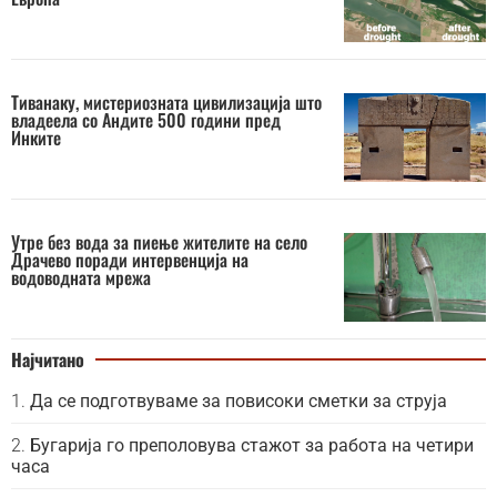
Тиванаку, мистериозната цивилизација што
владеела со Андите 500 години пред
Инките
Утре без вода за пиење жителите на село
Драчево поради интервенција на
водоводната мрежа
Најчитано
Да се подготвуваме за повисоки сметки за струја
Бугарија го преполовува стажот за работа на четири
часа