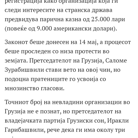
регистрација како организација која ги
следи интересите на странска држава
предвидува парична казна од 25.000 лари
(повеќе од 9.000 американски долари).
Законот беше донесен на 14 мај, а процесот
беше проследен со низа протести во
земјата. Претседателот на Грузија, Саломе
Зурабишвили стави вето на овој чин, но
подоцна пратениците го усвоија со
мнозинство гласови.
Точниот број на невладини организации во
Грузија не е познат, но претседателот на
владејачката партија Грузиски сон, Иракли
Гарибашвили, рече дека ги има околу три