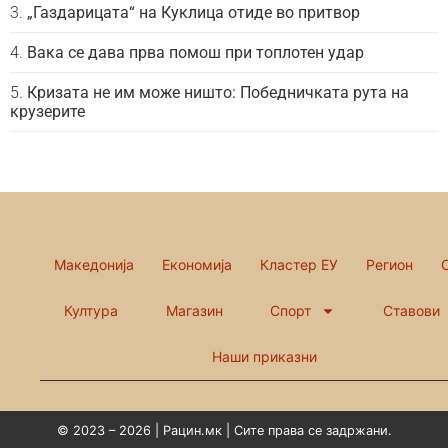
„Газдарицата“ на Куклица отиде во притвор
Вака се дава прва помош при топлотен удар
Кризата не им може ништо: Победничката рута на
крузерите
Македонија
Економија
Кластер ЕУ
Регион
Култура
Магазин
Спорт
Ставови
Наши приказни
© 2023 – 2026 | Рацин.мк | Сите права се задржани.