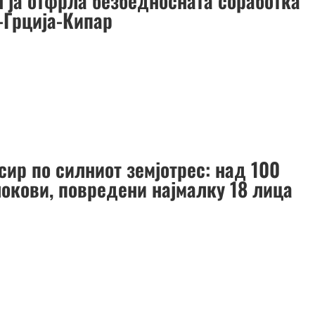
н ја отфрла безбедносната соработка
-Грција-Кипар
сир по силниот земјотрес: над 100
окови, повредени најмалку 18 лица