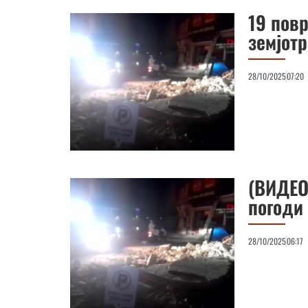
19 пов
земјотр
28/10/2025
07:20
(ВИДЕО)
погоди 
28/10/2025
06:17