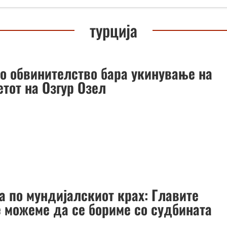
турција
то обвинителство бара укинување на
тот на Озгур Озел
а по мундијалскиот крах: Главите
е можеме да се бориме со судбината