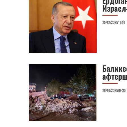
Ердога
Израел
25/12/2025
11:40
Балике
афтерш
28/10/2025
09:30