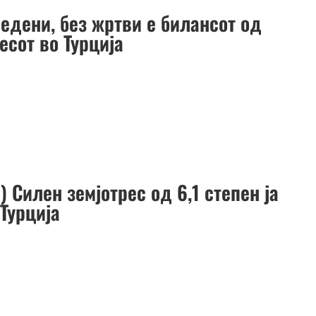
редени, без жртви е билансот од
есот во Турција
 Силен земјотрес од 6,1 степен ја
Турција