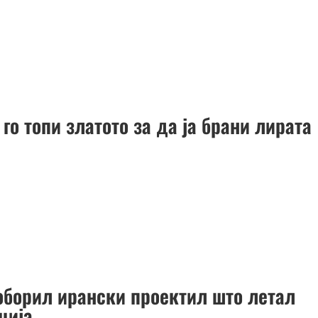
 го топи златото за да ја брани лирата
оборил ирански проектил што летал
ција