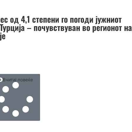
ес од 4,1 степени го погоди јужниот
Турција – почувствуван во регионот н
је
Вчитај повеќе