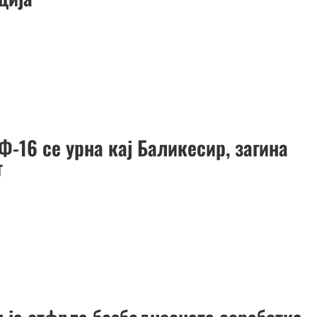
Ф-16 се урна кај Баликесир, загина
т