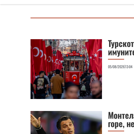
Турско
имуните
05/08/2026
13:04
Монтел
горе, н