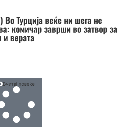
 Во Турција веќе ни шега не
ва: комичар заврши во затвор за
н и верата
Вчитај повеќе