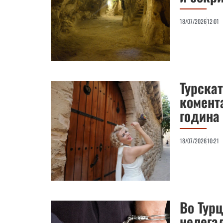
18/07/2026
12:01
Турска
комент
година
18/07/2026
10:21
Во Турц
нелега