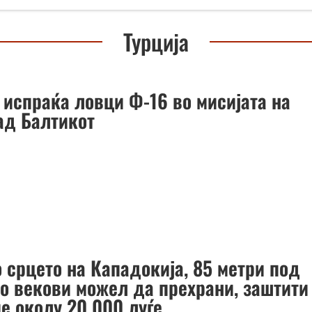
Турција
 испраќа ловци Ф-16 во мисијата на
ад Балтикот
 срцето на Кападокија, 85 метри под
со векови можел да прехрани, заштити
е околу 20.000 луѓе