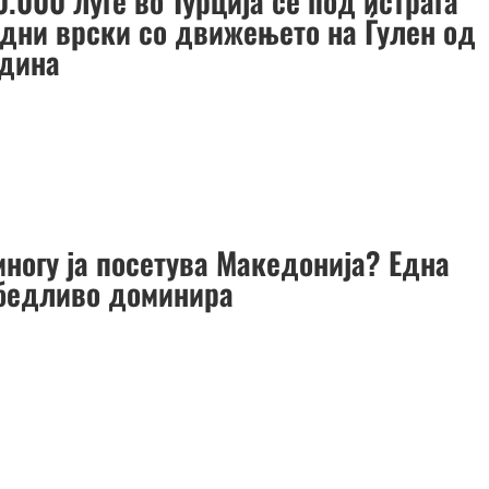
.000 луѓе во Турција се под истрага
одни врски со движењето на Ѓулен од
одина
многу ја посетува Македонија? Една
убедливо доминира