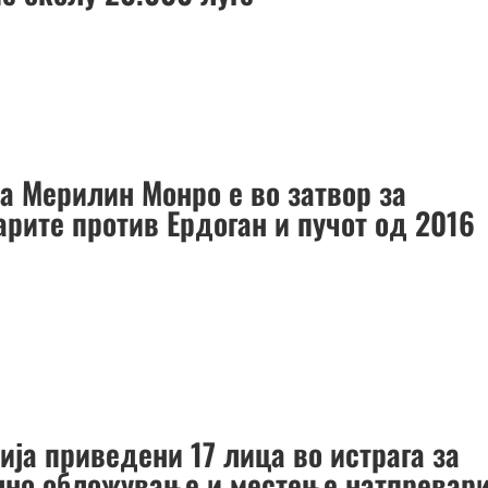
та Мерилин Монро е во затвор за
арите против Ердоган и пучот од 2016
ија приведени 17 лица во истрага за
лно обложување и местење натпревар