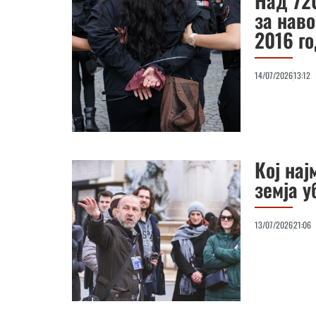
Над 720
за нав
2016 г
14/07/2026
13:12
Кој нај
земја 
13/07/2026
21:06