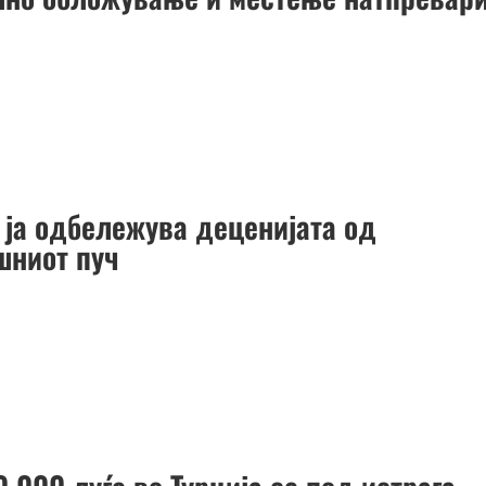
а ја одбележува деценијата од
шниот пуч