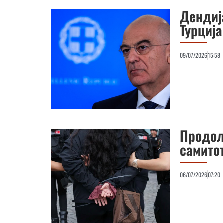
Дендиј
Турциј
09/07/2026
15:58
Продол
самитот
06/07/2026
07:20