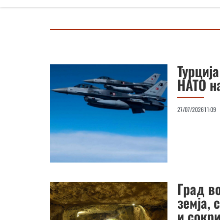
Турција
НАТО н
27/07/2026
11:09
Град во
земја, 
и сокри