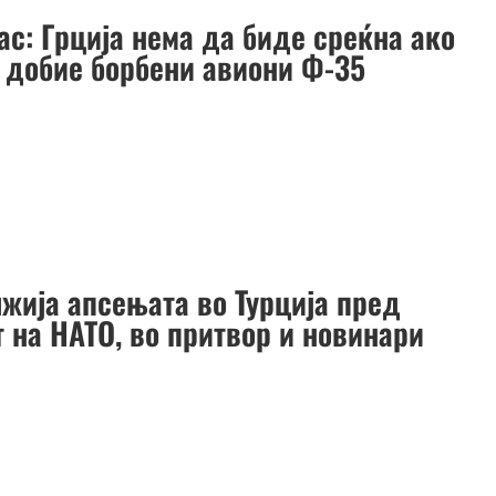
ас: Грција нема да биде среќна ако
а добие борбени авиони Ф-35
жија апсењата во Турција пред
 на НАТО, во притвор и новинари