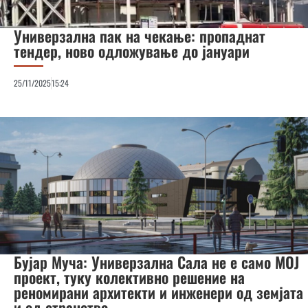
Универзална пак на чекање: пропаднат
тендер, ново одложување до јануари
25/11/2025
15:24
Бујар Муча: Универзална Сала не е само МОЈ
проект, туку колективно решение на
реномирани архитекти и инженери од земјата
и од странство