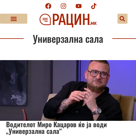
Универзална сала
Водителот Миро Кацаров ќе ја води
„Универзална сала“