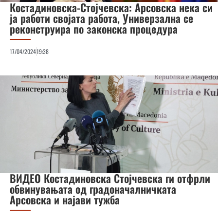
Костадиновска-Стојчевска: Арсовска нека си
ја работи својата работа, Универзална се
реконструира по законска процедура
17/04/2024
19:38
ВИДЕО Костадиновска Стојчевска ги отфрли
обвинувањата од градоначалничката
Арсовска и најави тужба