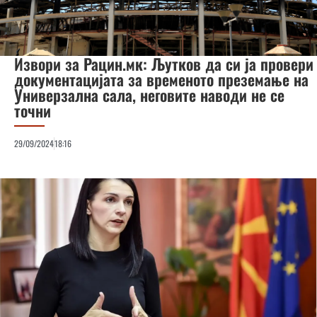
Извори за Рацин.мк: Љутков да си ја провери
документацијата за временото преземање на
Универзална сала, неговите наводи не се
точни
29/09/2024
18:16