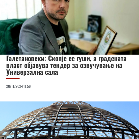
Галетановски: Скопје се гуши, а градската
власт објавува тендер за озвучување на
Универзална сала
20/11/2024
11:56