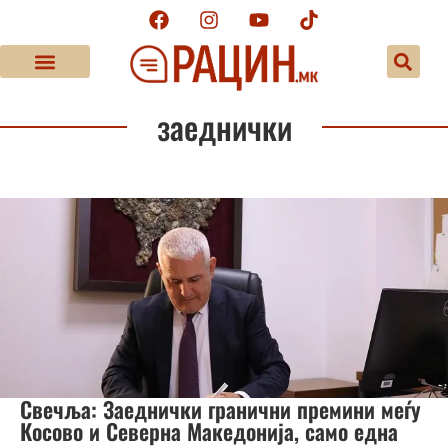
заеднички
Свечља: Заеднички гранични премини меѓу
Косово и Северна Македонија, само една