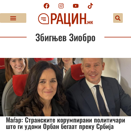
Збигњев Зиобро
Маѓар: Странските корумпирани политичари
што ги удоми Орбан бегаат преку Србија