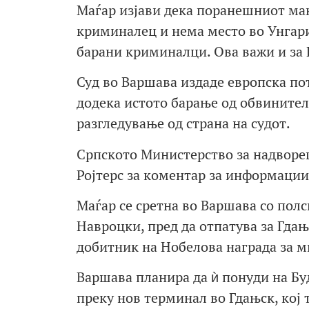
Маѓар изјави дека поранешниот ма
криминалец и нема место во Унгари
барани криминалци. Ова важи и за Н
Суд во Варшава издаде европска по
додека истото барање од обвинител
разгледување од страна на судот.
Српското Министерство за надворе
Ројтерс за коментар за информации
Маѓар се сретна во Варшава со пол
Навроцки, пред да отпатува за Гдањ
добитник на Нобелова награда за ми
Варшава планира да ѝ понуди на Б
преку нов терминал во Гдањск, кој т