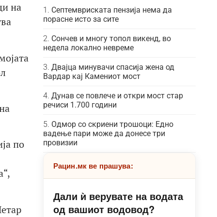
ци на
Септемвриската пензија нема да
порасне исто за сите
ува
Сончев и многу топол викенд, во
недела локално невреме
мојата
Двајца минувачи спасија жена од
ол
Вардар кај Камениот мост
Дунав се повлече и откри мост стар
речиси 1.700 години
на
Одмор со скриени трошоци: Едно
вадење пари може да донесе три
ја по
провизии
Рацин.мк ве прашува:
“,
Дали ѝ верувате на водата
од вашиот водовод?
Петар