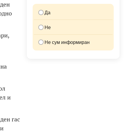
оден
Да
одно
Не
ари,
Не сум информиран
 на
ол
ел и
ден гас
ви