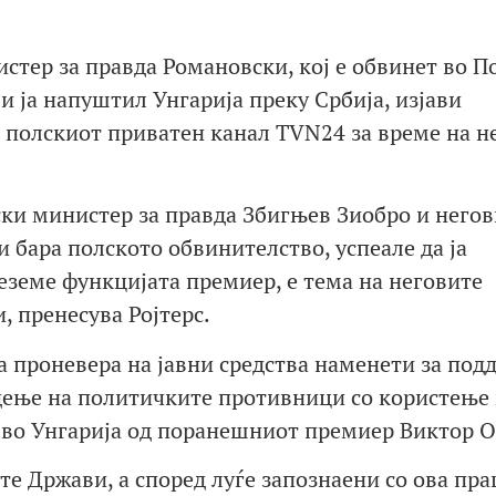
ер за правда Романовски, кој е обвинет во По
и ја напуштил Унгарија преку Србија, изјави
 полскиот приватен канал TVN24 за време на н
и министер за правда Збигњев Зиобро и негов
 бара полското обвинителство, успеале да ја
реземе функцијата премиер, е тема на неговите
, пренесува Ројтерс.
а проневера на јавни средства наменети за под
дење на политичките противници со користење
 во Унгарија од поранешниот премиер Виктор О
е Држави, а според луѓе запознаени со ова пр