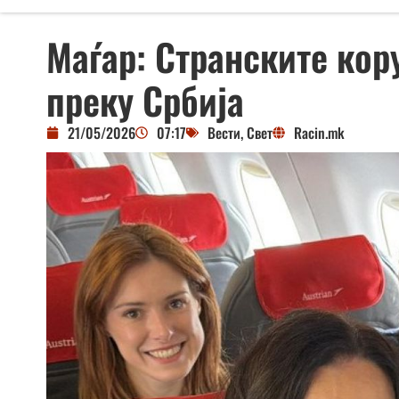
Маѓар: Странските кор
преку Србија
21/05/2026
07:17
Вести
,
Свет
Racin.mk