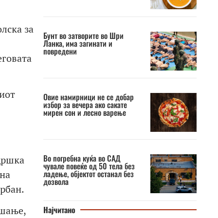
лска за
Бунт во затворите во Шри
Ланка, има загинати и
повредени
еговата
иот
Овие намирници не се добар
избор за вечера ако сакате
мирен сон и лесно варење
Во погребна куќа во САД
дршка
чувале повеќе од 50 тела без
 на
ладење, објектот останал без
дозвола
рбан.
Најчитано
ашање,