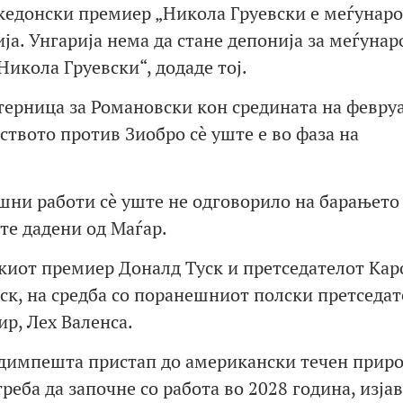
кедонски премиер „Никола Груевски е меѓунар
ја. Унгарија нема да стане депонија за меѓунар
икола Груевски“, додаде тој.
терница за Романовски кон средината на февру
ството против Зиобро сè уште е во фаза на
шни работи сè уште не одговорило на барањето
те дадени од Маѓар.
скиот премиер Доналд Туск и претседателот Кар
ск, на средба со поранешниот полски претседат
р, Лех Валенса.
удимпешта пристап до американски течен приро
реба да започне со работа во 2028 година, изја