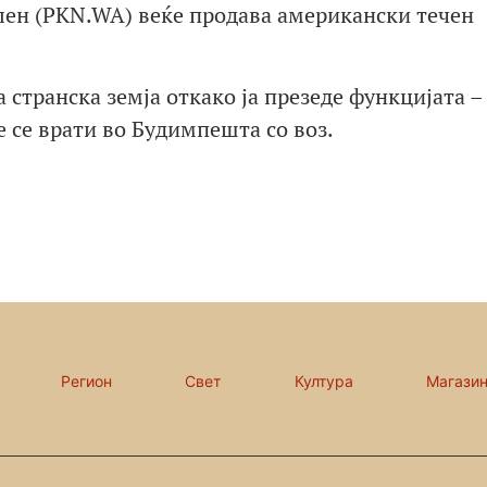
рлен (PKN.WA) веќе продава американски течен
а странска земја откако ја презеде функцијата –
е се врати во Будимпешта со воз.
Регион
Свет
Култура
Магази