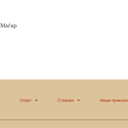
 Маѓар
н
Спорт
Ставови
Наши приказн