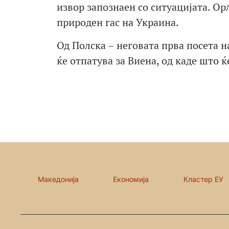
извор запознаен со ситуацијата. О
природен гас на Украина.
Од Полска – неговата прва посета н
ќе отпатува за Виена, од каде што ќ
Македонија
Економија
Кластер ЕУ