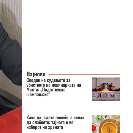
Најново
Сведок на судењето за
убиството на новинарката на
Малта: „Подготвував
шампањско“
Како да јадете повеќе, а сепак
да слабеете: тајната е во
изборот на храната