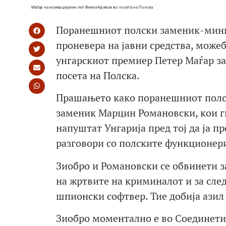
Маѓар на комерцијален лет Виена-Краков во посета на Полска
Поранешниот полски заменик-минист
проневера на јавни средства, можеб
унгарскиот премиер Петер Маѓар за
посета на Полска.
Прашањето како поранешниот полск
заменик Марцин Романовски, кои ги
напуштат Унгарија пред тој да ја п
разговори со полските функционери
Зиобро и Романовски се обвинети з
на жртвите на криминалот и за сле
шпионски софтвер. Тие добија азил
Зиобро моментално е во Соединетит