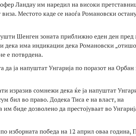
офер Ландау им наредил на високи претставни
 виза. Местото каде се наоѓа Романовски остан
пушти Шенген зоната приближно еден ден пред 
јќи дека има индикации дека Романовски „отиш
не е потврдена.
а да ја напуштат Унгарија по поразот на Орбан 
ати изразив сомнежи дека ќе ја напуштат Унгари
ум бил во право. Додека Тиса е на власт, на
им биде дозволено да престојуваат во Унгарија
по изборната победа на 12 април оваа година, 