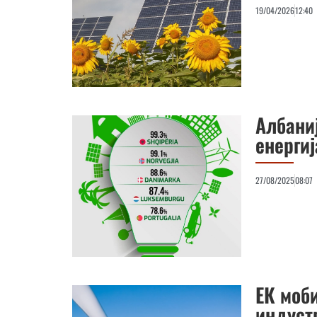
19/04/2026
12:40
Албани
енергиј
27/08/2025
08:07
ЕК моб
индуст