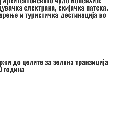
] Архитектонското чудо КопенХил:
увачка електрана, скијачка патека,
арење и туристичка дестинација во
држи до целите за зелена транзиција
0 година