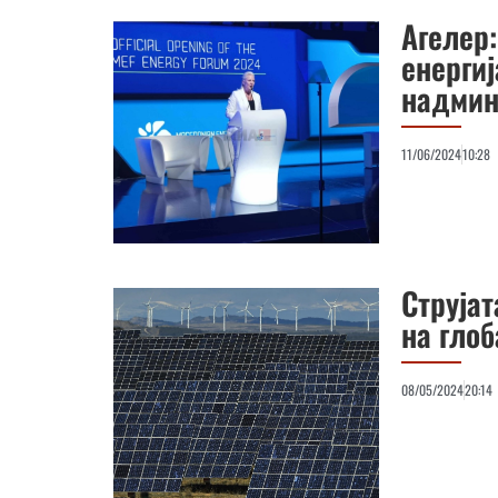
Агелер:
енергиј
надмин
11/06/2024
10:28
Струјат
на гло
08/05/2024
20:14