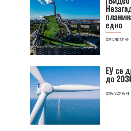
[Видео
Незагад
планин
едно
13/10/2024
11:49
ЕУ се 
до 203
12/09/2024
09:41