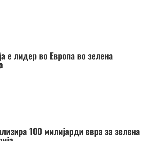
ја е лидер во Европа во зелена
а
илизира 100 милијарди евра за зелена
рија