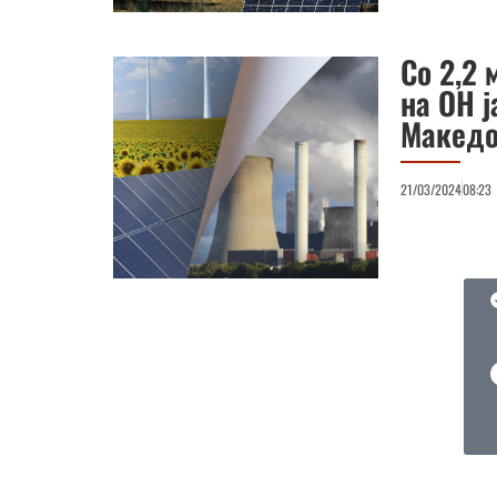
Со 2,2
на ОН 
Македо
21/03/2024
08:23