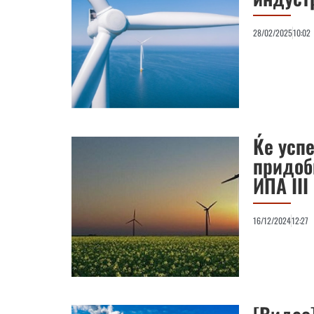
28/02/2025
10:02
Ќе усп
придоб
ИПА III
16/12/2024
12:27