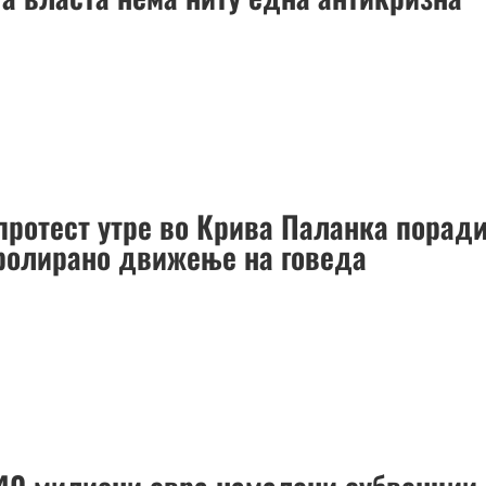
протест утре во Крива Паланка порад
ролирано движење на говеда