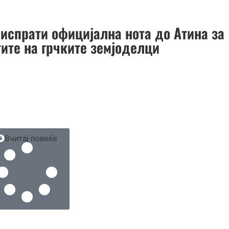
 испрати официјална нота до Атина за
тите на грчките земјоделци
Вчитај повеќе