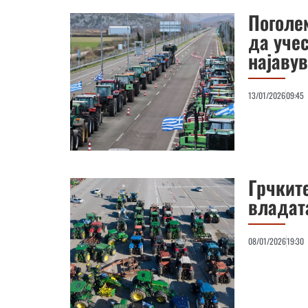
Поголе
да учес
најавув
13/01/2026
09:45
Грчкит
владат
08/01/2026
19:30