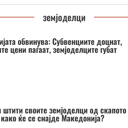
земјоделци
ијата обвинува: Субвенциите доцнат,
те цени паѓаат, земјоделците губат
и штити своите земјоделци од скапото
 како ќе се снајде Македонија?