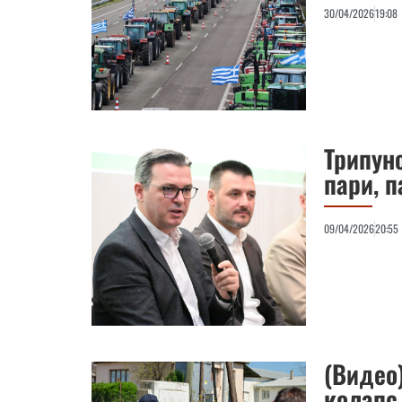
30/04/2026
19:08
Трипун
пари, п
09/04/2026
20:55
(Видео
колапс