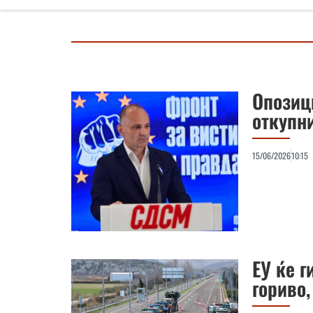
Опозиц
откупни
15/06/2026
10:15
ЕУ ќе г
гориво,