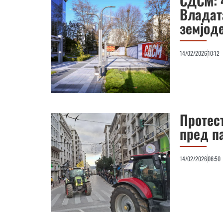
СДСМ: 
Владат
земјод
14/02/2026
10:12
Протест
пред п
14/02/2026
06:50