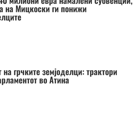
40 милиони евра намалени субвенции,
а на Мицкоски ги понижи
елците
 на грчките земјоделци: трактори
арламентот во Атина