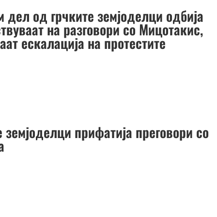
м дел од грчките земјоделци одбија
твуваат на разговори со Мицотакис,
аат ескалација на протестите
е земјоделци прифатија преговори со
а