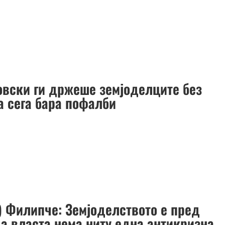
овски ги држеше земјоделците без
а сега бара пофалби
) Филипче: Земјоделството е пред
 а власта нема ниту една антикризна