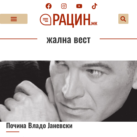
жална вест
Почина Владо Јаневски