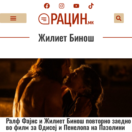
Жилиет Бинош
Ралф Фајнс и Жилиет Бинош повторно заедно
во филм за Одисеј и Пенелопа на Пазолини