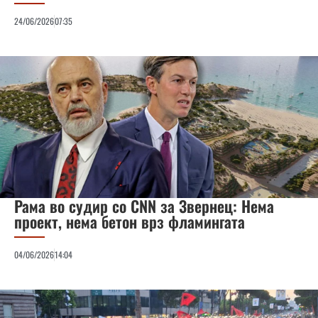
24/06/2026
07:35
Рама во судир со CNN за Звернец: Нема
проект, нема бетон врз фламингата
04/06/2026
14:04