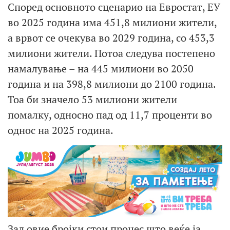
Според основното сценарио на Евростат, ЕУ
во 2025 година има 451,8 милиони жители,
а врвот се очекува во 2029 година, со 453,3
милиони жители. Потоа следува постепено
намалување – на 445 милиони во 2050
година и на 398,8 милиони до 2100 година.
Тоа би значело 53 милиони жители
помалку, односно пад од 11,7 проценти во
однос на 2025 година.
Зад овие бројки стои процес што веќе ја