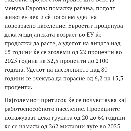
менува Европа: помалку раѓања, подолг
животен век и сè поголем удел на
повозрасно население. Евростат проценува
дека медијанската возраст во ЕУ ќе
продолжи да расте, а уделот на лицата над
65 години ќе се зголеми од 22 проценти во
2025 година на 32,5 проценти до 2100
година. Уделот на населението над 80
години се очекува да порасне од 6,2 на 15,3
проценти.
Најголемиот притисок ќе се почувствува кај
работоспособното население. Проекциите
покажуваат дека групата од 20 до 64 години
ќе се намали од 262 милиони луѓе во 2025