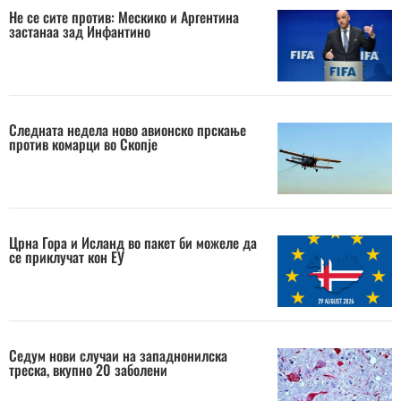
Не се сите против: Мескико и Аргентина
застанаа зад Инфантино
Следната недела ново авионско прскање
против комарци во Скопје
Црна Гора и Исланд во пакет би можеле да
се приклучат кон ЕУ
Седум нови случаи на западнонилска
треска, вкупно 20 заболени