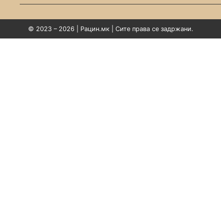
© 2023 – 2026 | Рацин.мк | Сите права се задржани.