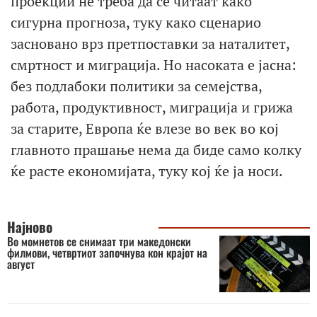
проекции не треба да се читаат како
сигурна прогноза, туку како сценарио
засновано врз претпоставки за наталитет,
смртност и миграција. Но насоката е јасна:
без подлабоки политики за семејства,
работа, продуктивност, миграција и грижа
за старите, Европа ќе влезе во век во кој
главното прашање нема да биде само колку
ќе расте економијата, туку кој ќе ја носи.
Најново
Во момнетов се снимаат три македонски
филмови, четвртиот започнува кон крајот на
август