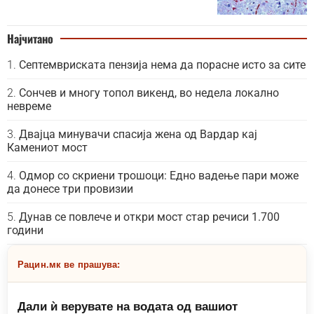
Најчитано
Септемвриската пензија нема да порасне исто за сите
Сончев и многу топол викенд, во недела локално
невреме
Двајца минувачи спасија жена од Вардар кај
Камениот мост
Одмор со скриени трошоци: Едно вадење пари може
да донесе три провизии
Дунав се повлече и откри мост стар речиси 1.700
години
Рацин.мк ве прашува:
Дали ѝ верувате на водата од вашиот