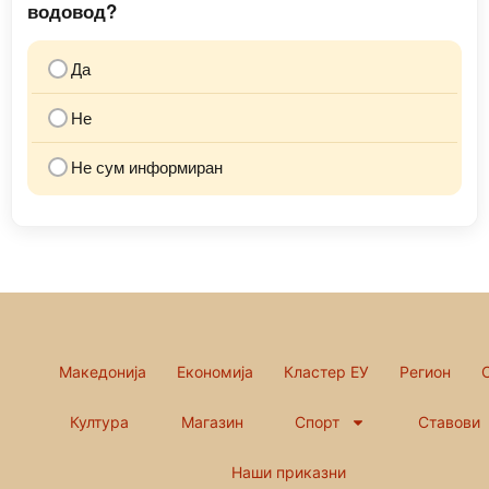
водовод?
Да
Не
Не сум информиран
Македонија
Економија
Кластер ЕУ
Регион
Култура
Магазин
Спорт
Ставови
Наши приказни