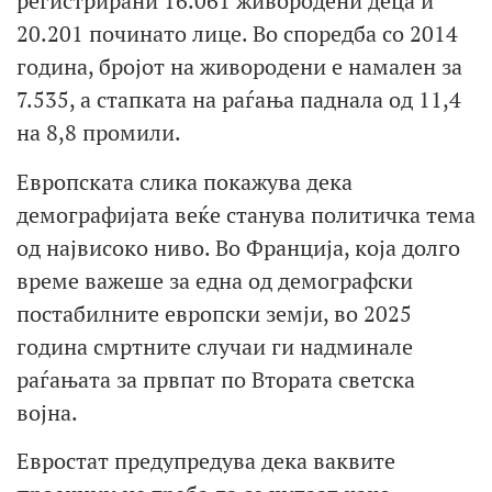
регистрирани 16.061 живородени деца и
20.201 починато лице. Во споредба со 2014
година, бројот на живородени е намален за
7.535, а стапката на раѓања паднала од 11,4
на 8,8 промили.
Европската слика покажува дека
демографијата веќе станува политичка тема
од највисоко ниво. Во Франција, која долго
време важеше за една од демографски
постабилните европски земји, во 2025
година смртните случаи ги надминале
раѓањата за првпат по Втората светска
војна.
Евростат предупредува дека ваквите