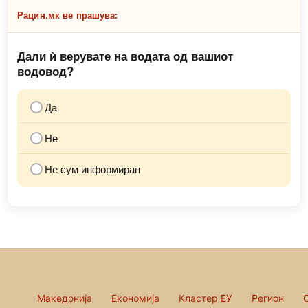
Рацин.мк ве прашува:
Дали ѝ верувате на водата од вашиот
водовод?
Да
Не
Не сум информиран
Македонија
Економија
Кластер ЕУ
Регион