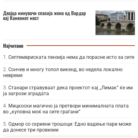
Двајца минувачи спасија жена од Вардар
кај Камениот мост
Најчитано
Септемвриската пензија нема да порасне исто за сите
Сончев и многу топол викенд, во недела локално
невреме
Станари стравуваат дека проектот кај „Лимак“ ќе им
ја загрози зградата
Мицкоски магично ја претвори минималната плата
во „куповна моќ на сите граѓани“
Одмор со скриени трошоци: Едно вадење пари може
да донесе три провизии