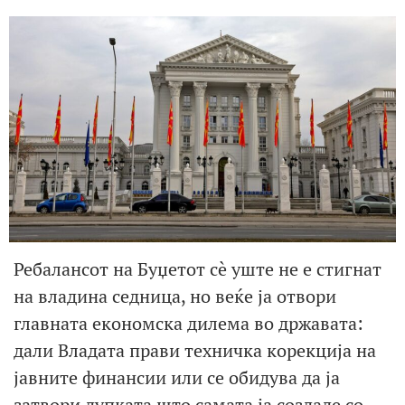
Ребалансот на Буџетот сè уште не е стигнат
на владина седница, но веќе ја отвори
главната економска дилема во државата:
дали Владата прави техничка корекција на
јавните финансии или се обидува да ја
затвори дупката што самата ја создаде со