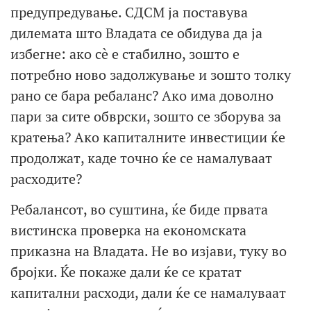
предупредување. СДСМ ја поставува
дилемата што Владата се обидува да ја
избегне: ако сè е стабилно, зошто е
потребно ново задолжување и зошто толку
рано се бара ребаланс? Ако има доволно
пари за сите обврски, зошто се зборува за
кратења? Ако капиталните инвестиции ќе
продолжат, каде точно ќе се намалуваат
расходите?
Ребалансот, во суштина, ќе биде првата
вистинска проверка на економската
приказна на Владата. Не во изјави, туку во
бројки. Ќе покаже дали ќе се кратат
капитални расходи, дали ќе се намалуваат