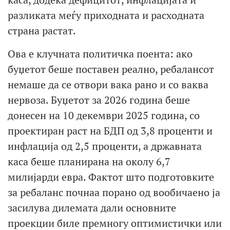
разликата меѓу приходната и расходната
страна растат.
Ова е клучната политичка поента: ако
буџетот беше поставен реално, ребалансот
немаше да се отвори вака рано и со ваква
нервоза. Буџетот за 2026 година беше
донесен на 10 декември 2025 година, со
проектиран раст на БДП од 3,8 проценти и
инфлација од 2,5 проценти, а државната
каса беше планирана на околу 6,7
милијарди евра. Фактот што подготовките
за ребаланс почнаа порано од вообичаено ја
засилува дилемата дали основните
проекции биле премногу оптимистички или