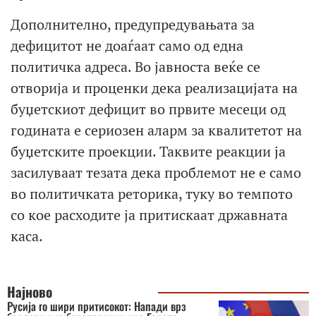
Дополнително, предупредувањата за
дефицитот не доаѓаат само од една
политичка адреса. Во јавноста веќе се
отворија и проценки дека реализацијата на
буџетскиот дефицит во првите месеци од
годината е сериозен аларм за квалитетот на
буџетските проекции. Таквите реакции ја
засилуваат тезата дека проблемот не е само
во политичката реторика, туку во темпото
со кое расходите ја притискаат државната
каса.
Најново
Русија го шири притисокот: Напади врз