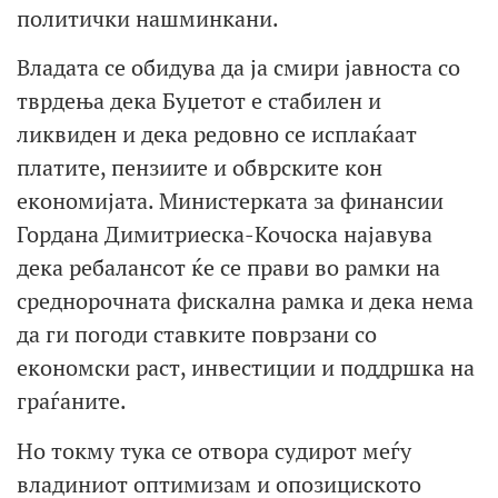
политички нашминкани.
Владата се обидува да ја смири јавноста со
тврдења дека Буџетот е стабилен и
ликвиден и дека редовно се исплаќаат
платите, пензиите и обврските кон
економијата. Министерката за финансии
Гордана Димитриеска-Кочоска најавува
дека ребалансот ќе се прави во рамки на
среднорочната фискална рамка и дека нема
да ги погоди ставките поврзани со
економски раст, инвестиции и поддршка на
граѓаните.
Но токму тука се отвора судирот меѓу
владиниот оптимизам и опозициското