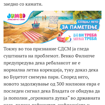
заедно со камати.
Токму во тоа признание СДСМ ја гледа
суштината на проблемот. Венко Филипче
предупредува дека ребалансот не е
нормална летна корекција, туку доказ дека
во Буџетот снемува пари. Според него,
новото задолжување од 300 милиони евра е
последен сигнал дека Владата се обидува да
ја пополни „огромната дупка“ во државната
каса, додека дефицитот, инфлацијата и