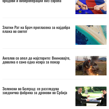
бродови и кибероперации низ Европа
Златни Рат на Брач прогласена за најдобра
плажа во светот
Ангелов со апел до мајсторите: Внимавајте,
доволна е само една искра за пожар
Зеленски во Белград: се разгледува
заедничка фабрика за дронови во Србија