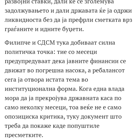
развојни ставки, дали ќе се зголемува
задолжувањето и дали државата ќе ја одржи
ликвидноста без да ја префрли сметката врз
граѓаните и идните буџети.
Филипче и СДСМ тука добиваат силна
политичка точка: тие со месеци
предупредуваат дека јавните финансии се
движат во погрешна насока, а ребалансот
сега ја отвора истата тема во
институционална форма. Кога една влада
мора да ја прекројува државната каса по
само неколку месеци, тоа веќе не е само
опозициска критика, туку документ што
треба да покаже каде попуштиле
пресметките.