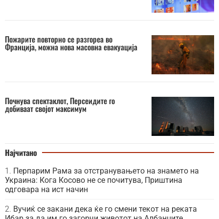
Пожарите повторно се разгореа во
Франција, можна нова масовна евакуација
Почнува спектаклот, Персеидите го
добиваат својот максимум
Најчитано
Перпарим Рама за отстранувањето на знамето на
Украина: Кога Косово не се почитува, Приштина
одговара на ист начин
Вучиќ се закани дека ќе го смени текот на реката
Ибар за да им го загорчи животот на Албанците