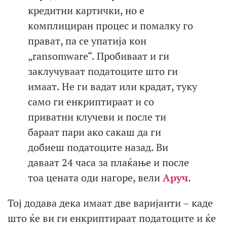
кредитни картички, но е
комплициран процес и помалку го
прават, па се упатија кон
„ransomware“. Пробиваат и ги
заклучуваат податоците што ги
имаат. Не ги вадат или крадат, туку
само ги енкриптираат и со
приватни клучеви и после ти
бараат пари ако сакаш да ги
добиеш податоците назад. Ви
даваат 24 часа за плаќање и после
тоа цената оди нагоре, вели
Аруч
.
Тој додава дека имаат две варијанти – каде
што ќе ви ги енкриптираат податоците и ќе