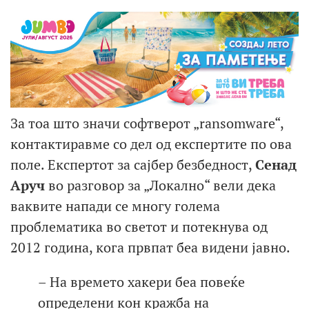
За тоа што значи софтверот „ransomware“,
контактиравме со дел од експертите по ова
поле. Експертот за сајбер безбедност,
Сенад
Аруч
во разговор за „Локално“ вели дека
ваквите напади се многу голема
проблематика во светот и потекнува од
2012 година, кога првпат беа видени јавно.
– На времето хакери беа повеќе
определени кон кражба на