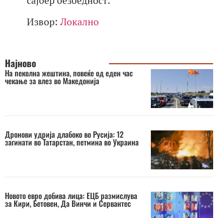
сајбер безбедност.
Извор:
Локално
Најново
На пеколна жештина, повеќе од еден час
чекање за влез во Македонија
Дронови удрија длабоко во Русија: 12
загинати во Татарстан, петмина во Украина
Новото евро добива лица: ЕЦБ размислува
за Кири, Бетовен, Да Винчи и Сервантес