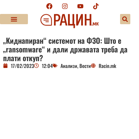
„Киднапиран“ системот на ФЗО: Што е
„ransomware“ и дали државата треба да
плати откуп?
17/02/2023
12:04
Анализи
,
Вести
Racin.mk