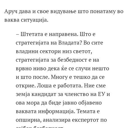
Аруч дава и свое видување што понатаму во
ваква ситуација.
– Штетата е направена. Што е
стратегијата на Владата? Во сите
владини сектори низ светот,
стратегијата за безбедност е на
врвно ниво дека ќе се случи нешто
и што после. Многу е тешко да се
открие. Лоша е работата. Ние сме
земја кандидат за членство на ЕУ и
ова мора да биде јавно објавено
ваквата информација. Темата е
опширна, анализира експертот по