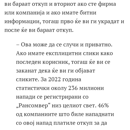
ви бараат откуп и вториот ако сте фирма
или компанија и ако имате битни
информации, тогаш прво ќе ви ги украдат и
после ќе ви бараат откуп.
– Ова може да се случи и приватно.
Ако имате експлицитни слики како
последен корисник, тогаш ќе ви се
заканат дека ќе ви ги објават
сликите. За 2022 година
статистички околу 236 милиони
напади се регистрирани со
„Рансомвер“ низ целиот свет. 46%
од компаниите што биле нападнати
со овој напад платиле откуп за да