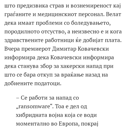
што предизвика страв и вознемиреност кај
граѓаните и медицинскиот персонал. Велат
дека имаат проблеми со боледувањето,
породилното отсуство, а неизвесно е и кога
здравствените работници ќе добијат плата.
Вчера премиерот Димитар Ковачевски
информира дека Ковачевски информира
дека станува збор за хакерски напад при
што се бара откуп за враќање назад на
добиените податоци.
– Се работи за напад со
„ransomware“. Тоа е дел од
хибридната војна која се води
моментално во Европа, покрај