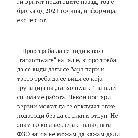
ги вратат податоците назад, тоа е
бројка од 2021 година, информира
експертот.
– Прво треба да се види каков
„ransomware“ напад е, второ треба
да се види дали се бара пари и
трето треба да се види со која
групација на „ransomware“ напади
си имаме работа. Некои постари
верзии можат да се отклучат овие
податоци без да се плати откуп. Не
знам со која верзија е нападната
ФЗО затоа не можам да кажам дали