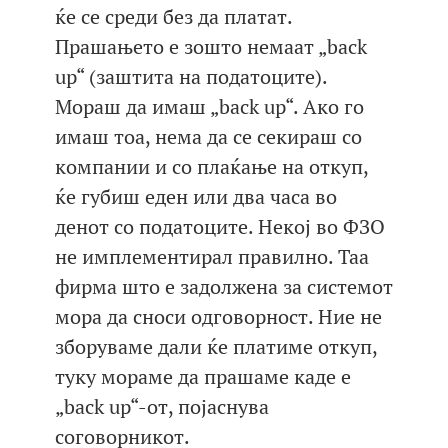
ќе се среди без да платат.
Прашањето е зошто немаат „back
up“ (заштита на податоците).
Мораш да имаш „back up“. Ако го
имаш тоа, нема да се секираш со
компании и со плаќање на откуп,
ќе губиш еден или два часа во
денот со податоците. Некој во ФЗО
не имплементирал правилно. Таа
фирма што е задолжена за системот
мора да сноси одговорност. Ние не
зборуваме дали ќе платиме откуп,
туку мораме да прашаме каде е
„back up“-от, појаснува
соговорникот.