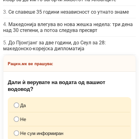
Се славеше 35 години независност со утнато знаме
Македонија влегува во нова жешка недела: три дена
над 30 степени, а потоа следува пресврт
До Пјонгјанг за две години, до Сеул за 28:
македонско-корејска дипломатија
Рацин.мк ве прашува:
Дали ѝ верувате на водата од вашиот
водовод?
Да
Не
Не сум информиран