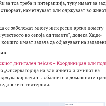
и за тоа треба и интеракција, туку имаат за за
да отвораат, наметнуваат или одржуваат во живот
да се забележат многу интересни врски помеѓу
учеството во секоја од темите“, додека Хаџи-
 коишто имаат задача да објавуваат на зададен
тив
киот дигитален пејсаж – Координиран или под
то „Опсерваторија на влијанието и имиџот на
тврдува кој начин глобалните и домашните тре
акедонските твитерџии.