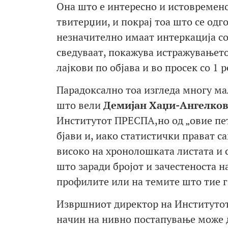
Она што е интересно и истовремено
твитерџии, и покрај тоа што се одг
незначително имаат интеркација со
сведуваат, покажува истражувањето,
лајкови по објава и во просек со 1 р
Парадоксално тоа изгледа многу мал
што вели
Демијан Хаџи-Ангелков
Институтот ПРЕСПА,но од „овие пет
бјави и, иако статистички прават с
високо на хронолошката листата и с
што заради бројот и зачестеноста н
профилите или на темите што тие г
Извршниот директор на Институто
начин на нивно постапување може д