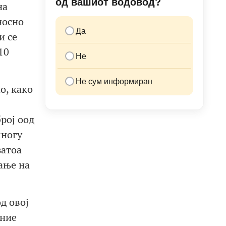
од вашиот водовод?
на
носно
Да
и се
10
Не
Не сум информиран
о, како
рој оод
многу
затоа
вање на
од овој
ание