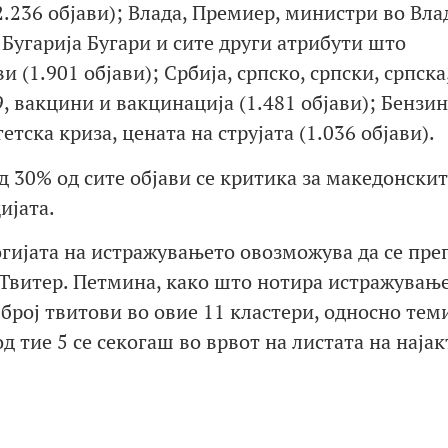
2.236 објави); Влада, Премиер, министри во Вла
 Бугарија Бугари и сите други атрибути што
 (1.901 објави); Србија, српско, српски, српска
9, вакцини и вакцинација (1.481 објави); Бензин
етска криза, цената на струјата (1.036 објави).
д 30% од сите објави се критика за македонскит
ијата.
гијата на истражувањето овозможува да се пре
 Твитер. Петмина, како што нотира истражување
број твитови во овие 11 кластери, односно тем
од тие 5 се секогаш во врвот на листата на наја