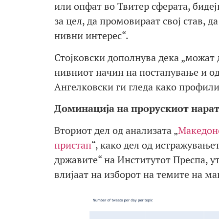
или опфат во Твитер сферата, бидејќ
за цел, да промовираат свој став, 
нивни интерес“.
Стојковски дополнува дека „можат 
нивниот начин на постапување и од 
Ангелковски ги гледа како профили
Доминација на прорускиот нара
Вториот дел од анализата „
Македонс
пристап
“, како дел од истражување
државите“ на Институтот Преспа, у
влијаат на изборот на темите на м