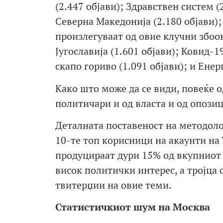
(2.447 објави); Здравствен систем (
Северна Македонија (2.180 објави);
произлегуваат од овие клучни збоови
Југославија (1.601 објави); Ковид-1
скапо гориво (1.091 објави); и Енерг
Како што може да се види, повеќе о
политичари и од власта и од опозиц
Деталната поставеност на методоло
10-те топ корисници на акаунти на
продуцираат дури 15% од вкупниот 
висок политички интерес, а тројца 
твитерџии на овие теми.
Статистичкиот шум на Москва