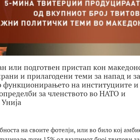
ан или подготвен пристап кон македон
ирани и прилагодени теми за напад и з
о функционирањето на институциите и
определби за членството во НАТО и
 Унија
носта на своите фотелји, или во било кој амби
одуцирале дури 15% од вкупниот број твитови за