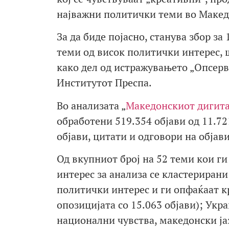
најважни политички теми во Макед
За да биде појасно, станува збор за
теми од висок политички интерес, 
како дел од истражувањето „Опсерв
Институтот Преспа.
Во анализата „
Македонскиот дигита
обработени 519.354 објави од 11.7
објави, цитати и одговори на објави
Од вкупниот број на 52 теми кои г
интерес за анализа се кластерирани
политички интерес и ги опфаќаат к
опозицијата со 15.063 објави); Укра
национални чувства, македонски јаз