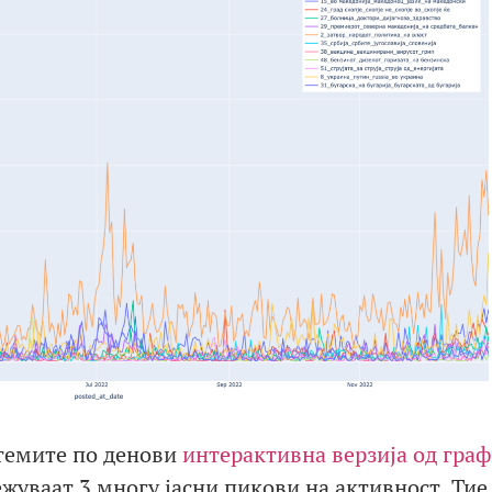
 темите по денови
интерактивна верзија од гра
лежуваат 3 многу јасни пикови на активност. Тие