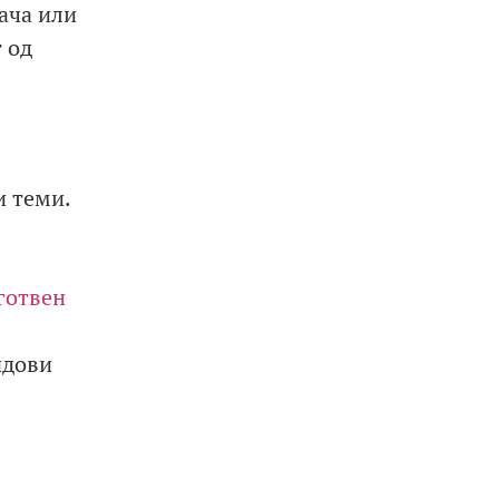
дача или
 од
и теми.
готвен
ндови