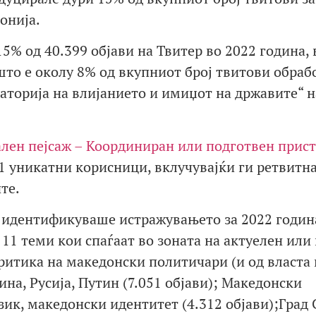
онија.
 15% од 40.399 објави на Твитер во 2022 година, 
што е околу 8% од вкупниот број твитови обраб
аторија на влијанието и имиџот на државите“ н
лен пејсаж – Координиран или подготвен прис
21 уникатни корисници, вклучувајќи ги ретвитн
те.
и идентификуваше истражувањето за 2022 година
 11 теми кои спаѓаат во зоната на актуелен или
ритика на македонски политичари (и од власта 
ина, Русија, Путин (7.051 објави); Македонски
ик, македонски идентитет (4.312 објави);Град 