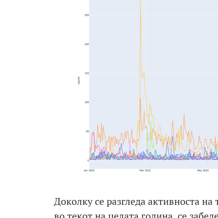
Доколку се разгледа активноста на
во текот на целата година, се забе