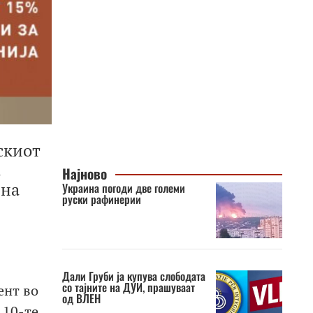
скиот
а
Најново
 на
Украина погоди две големи
руски рафинерии
Дали Груби ја купува слободата
со тајните на ДУИ, прашуваат
ент во
од ВЛЕН
 10-те