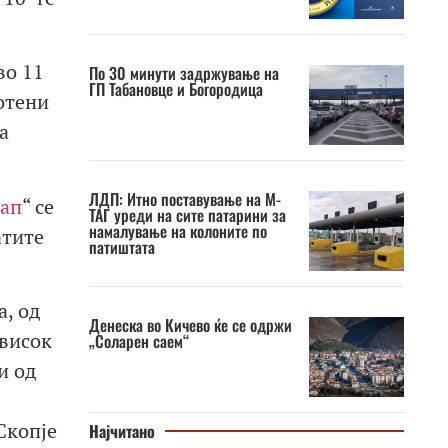
во 11
По 30 минути задржување на
ГП Табановце и Богородица
отени
а
ЛДП: Итно поставување на М-
тап
“ се
ТАГ уреди на сите патарини за
намалување на колоните по
атите
патиштата
, од
Денеска во Кичево ќе се одржи
 висок
„Соларен саем“
и од
Скопје
Најчитано