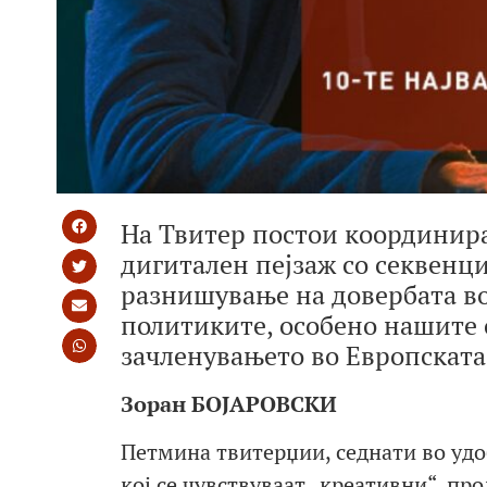
На Твитер постои координир
дигитален пејзаж со секвенц
разнишување на довербата в
политиките, особено нашите 
зачленувањето во Европската
Зоран БОЈАРОВСКИ
Петмина твитерџии, седнати во удоб
кој се чувствуваат „креативни“, пр