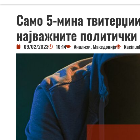
Само 5-мина твитерџии
најважните политички
09/02/2023
10:14
Анализи
,
Македонија
Racin.m