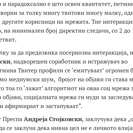
 и парадоксално е што освен квантитет, петми
оворни за толку многу твитови многу малку, од
 другите корисници на мрежата. Тие интеракци
 на минимален број директни следачи, со 2 до 
етвит.
ку за да предизвика посериозна интеракција, н
ски
, надворешен соработник и истражувач во
мина Твитер профили се ‘емитуваат’ огромен б
амо медиумски шум, бројот на објави ги става 
о тоа го ‘лажат’ алгоритмот на оваа соц мрежа 
а објави, социјалната мрежа ги нуди за заследу
и афирмираат и застапуваат“.
т Преспа
Андреја Стојковски
, заклучува дека „
а се заклучи дека нивна цел не е личното влиј