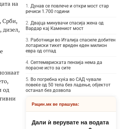
дата на
Дунав се повлече и откри мост стар
речиси 1.700 години
, Срби,
Двајца минувачи спасија жена од
Вардар кај Камениот мост
, дизел,
Работници во Италија спасиле добитен
лотариски тикет вреден еден милион
е
евра од отпад
Септемвриската пензија нема да
порасне исто за сите
познаат
Во погребна куќа во САД чувале
то,
повеќе од 50 тела без ладење, објектот
и од
останал без дозвола
ктивни
Рацин.мк ве прашува:
Дали ѝ верувате на водата