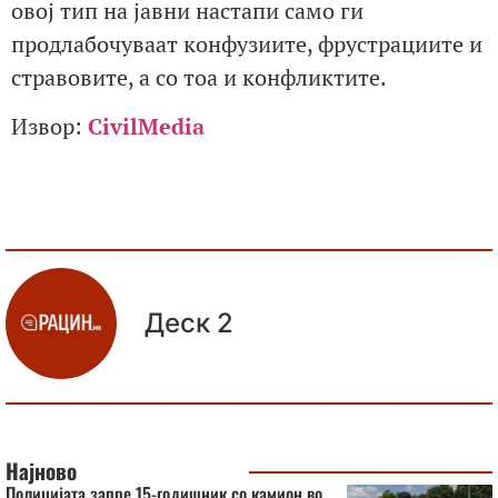
овој тип на јавни настапи само ги
продлабочуваат конфузиите, фрустрациите и
стравовите, а со тоа и конфликтите.
Извор:
CivilMedia
Деск 2
Најново
Полицијата запре 15-годишник со камион во