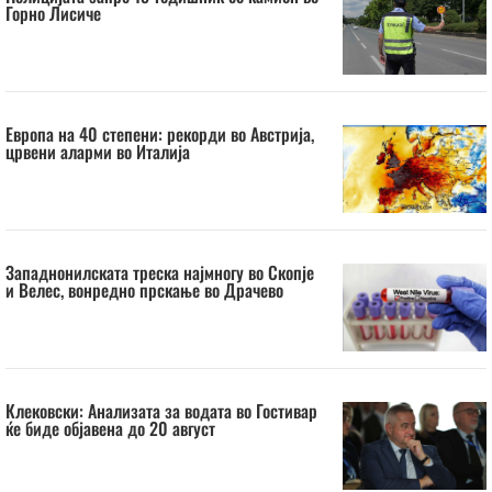
Горно Лисиче
Европа на 40 степени: рекорди во Австрија,
црвени аларми во Италија
Западнонилската треска најмногу во Скопје
и Велес, вонредно прскање во Драчево
Клековски: Анализата за водата во Гостивар
ќе биде објавена до 20 август