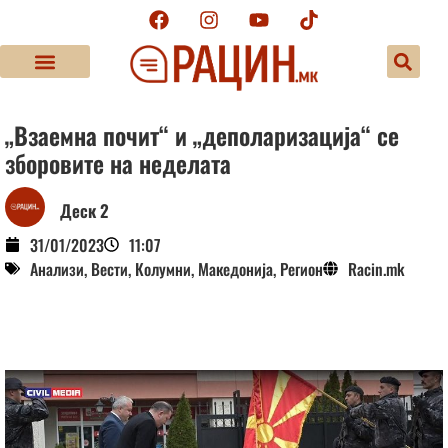
„Взаемна почит“ и „деполаризација“ се
зборовите на неделата
Деск 2
31/01/2023
11:07
Анализи
,
Вести
,
Колумни
,
Македонија
,
Регион
Racin.mk