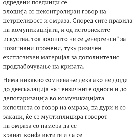
одредени поединци се
влошија со неконтролиран говор на
нетрпеливост и омраза. Според сите правила
на комуникацијата, и од историските
искуства, тоа воопшто не се „енергенси“ за
позитивни промени, туку ризичен
експлозивен материјал за дополнително
продлабочување на кризата.
Нема никакво сомневање дека ако не дојде
до деескалација на тензичните односи и до
деполаризација во комуникацијата
исполнета со говор на омраза, па дури и со
закани, ќе се мултиплицира говорот
на омраза со намера да се
хранат конфликтите и да се