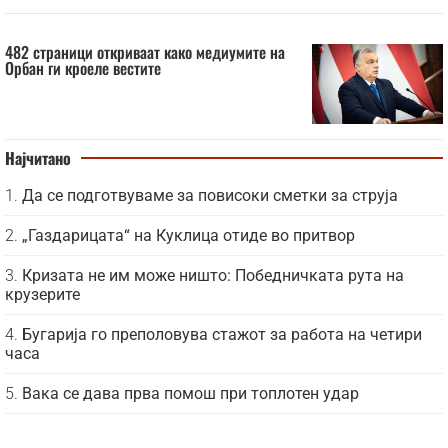
482 страници откриваат како медиумите на
Орбан ги кроеле вестите
Најчитано
Да се подготвуваме за повисоки сметки за струја
„Газдарицата“ на Куклица отиде во притвор
Кризата не им може ништо: Победничката рута на
крузерите
Бугарија го преполовува стажот за работа на четири
часа
Вака се дава прва помош при топлотен удар