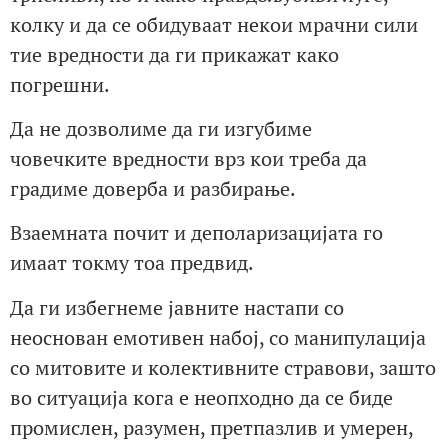
колку и да се обидуваат некои мрачни сили
тие вредности да ги прикажат како
погрешни.
Да не дозволиме да ги изгубиме
човечките вредности врз кои треба да
градиме доверба и разбирање.
Взаемната почит и деполаризацијата го
имаат токму тоа предвид.
Да ги избегнеме јавните настапи со
неоснован емотивен набој, со манипулација
со митовите и колективните стравови, зашто
во ситуација кога е неопходно да се биде
промислен, разумен, претпазлив и умерен,