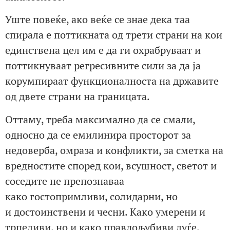
Уште повеќе, ако веќе се знае дека таа
спирала е поттикната од трети страни на кои
единствена цел им е да ги охрабруваат и
поттикнуваат регресивните сили за да ја
корумпираат функционалноста на државите
од двете страни на границата.
Оттаму, треба максимално да се смали,
односно да се емилинира просторот за
недоверба, омраза и конфликти, за сметка на
вредностите според кои, всушност, светот и
соседите не препознаваа
како гостопримливи, солидарни, но
и достоинствени и чесни. Како умерени и
трпеливи, но и како правдољубиви луѓе,