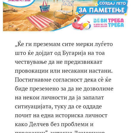
„Ќе ги преземам сите мерки луѓето
што ќе дојдат од Бугарија на тоа
чествување да не предизвикаат
провокации или несакани настани.
Постигнавме согласност дека сè ќе
биде преземено за да не дозволиме
на некои личности да ја запалат
ситиуацијата, туку да се оддаде
почит на една историска личност
како Делчев без проблеми и
првокации“, истакна Демерџиев.