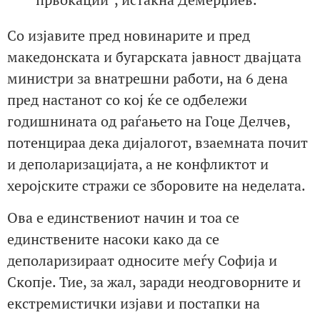
Со изјавите пред новинарите и пред
македонската и бугарската јавност двајцата
министри за внатрешни работи, на 6 дена
пред настанот со кој ќе се одбележи
годишнината од раѓањето на Гоце Делчев,
потенцираа дека дијалогот, взаемната почит
и деполаризацијата, а не конфликтот и
херојските стражи се зборовите на неделата.
Ова е единствениот начин и тоа се
единствените насоки како да се
деполаризираат односите меѓу Софија и
Скопје. Тие, за жал, заради неодговорните и
екстремистички изјави и постапки на