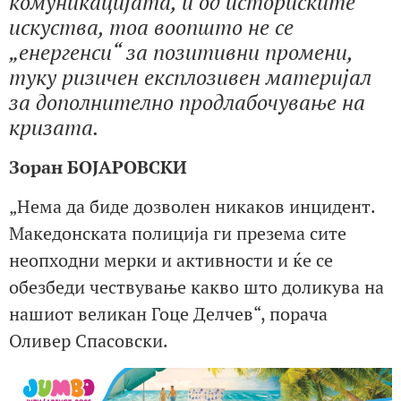
комуникацијата, и од историските
искуства, тоа воопшто не се
„енергенси“ за позитивни промени,
туку ризичен експлозивен материјал
за дополнително продлабочување на
кризата.
Зоран БОЈАРОВСКИ
„Нема да биде дозволен никаков инцидент.
Македонската полиција ги презема сите
неопходни мерки и активности и ќе се
обезбеди чествување какво што доликува на
нашиот великан Гоце Делчев“, порача
Оливер Спасовски.