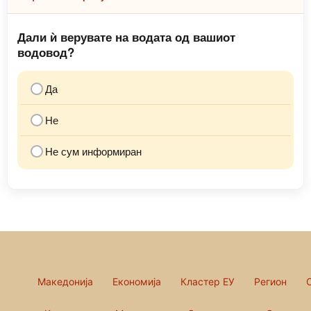
Дали ѝ верувате на водата од вашиот
водовод?
Да
Не
Не сум информиран
Македонија
Економија
Кластер ЕУ
Регион