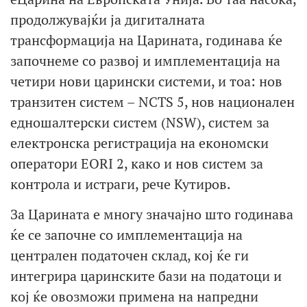
продолжувајќи ја дигиталната
трансформација на Царината, годинава ќе
започнеме со развој и имплементација на
четири нови царински системи, и тоа: нов
транзитен систем – NCTS 5, нов национален
едношалтерски систем (NSW), систем за
електронска регистрација на економски
оператори EORI 2, како и нов систем за
контрола и истраги, рече Кутиров.
За Царината е многу значајно што годинава
ќе се започне со имплементација на
централен податочен склад, кој ќе ги
интегрира царинските бази на податоци и
кој ќе овозможи примена на напредни