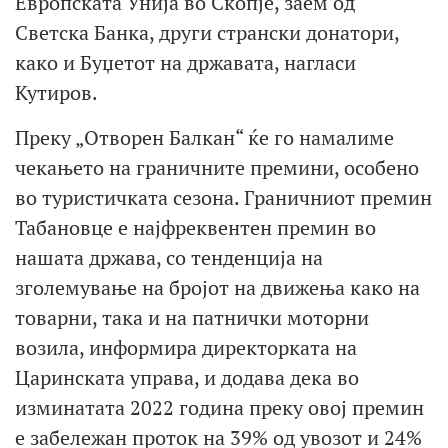
Европската Унија во Скопје, заем од
Светска Банка, други странски донатори,
како и Буџетот на државата, нагласи
Кутиров.
Преку „Отворен Балкан“ ќе го намалиме
чекањето на граничните премини, особено
во туристичката сезона. Граничниот премин
Табановце е најфреквентен премин во
нашата држава, со тенденција на
зголемување на бројот на движења како на
товарни, така и на патнички моторни
возила, информира директорката на
Царинската управа, и додава дека во
изминатата 2022 година преку овој премин
е забележан проток на 39% од увозот и 24%