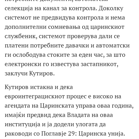
селекција на канал за контрола. Доколку
системот не предвидува контрола и нема
дополнителни сомневања од царинскиот
службеник, системот проверува дали се
платени потребните давачки и автоматски
ги ослободува стоките за еден час, за што
електронски го известува застапникот,
заклучи Кутиров.
Кутиров истакна и дека
евроинтеграцискиот процес е високо на
агендата на Царинската управа оваа година,
имајќи предвид дека Владата на оваа
институција и ја додели улогата да
раководи со Поглавје 29: Царинска унија.