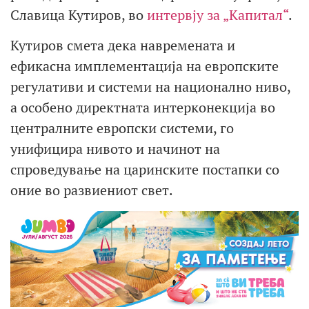
Славица Кутиров, во
интервју за „Капитал“
.
Кутиров смета дека навремената и
ефикасна имплементација на европските
регулативи и системи на национално ниво,
а особено директната интерконекција во
централните европски системи, го
унифицира нивото и начинот на
спроведување на царинските постапки со
оние во развиениот свет.