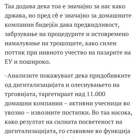
Таа додава дека тоа е значајно за нас како
држава, но пред сѐ е значајно за домашните
компании бидејќи дава предвидливост,
забрзување на процедурите и истовремено
намалување на трошоците, како силен
поттик при нивното учество на пазарите на
ЕУ и пошироко.
-Анализите покажуваат дека придобивките
од дигитализацијата и олеснувањето на
трговијата, таргетираат над 11.000
домашни компании – активни учесници во
увозно – извозните постапки. Во таа насока,
како резултат на силната посветеност на
дигитализацијата, го ставивме во функција