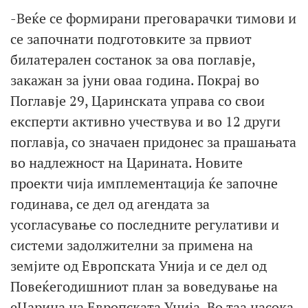
-Веќе се формирани преговарачки тимови и
се започнати подготовките за првиот
билатерален состанок за ова поглавје,
закажан за јуни оваа година. Покрај во
Поглавје 29, Царинската управа со свои
експерти активно учествува и во 12 други
поглавја, со значаен придонес за прашањата
во надлежност на Царината. Новите
проекти чија имплементација ќе започне
годинава, се дел од агендата за
усогласување со последните регулативи и
системи задолжителни за примена на
земјите од Европската Унија и се дел од
Повеќегодишниот план за воведување на
еЦарина на Европската Унија. Во таа насока,