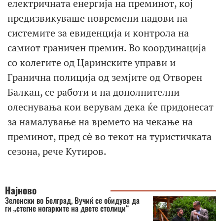
електричната енергија на преминот, кој
предизвикуваше повремени падови на
системите за евиденција и контрола на
самиот граничен премин. Во координација
со колегите од Царинските управи и
Гранична полиција од земјите од Отворен
Балкан, се работи и на дополнителни
олеснувања кои верувам дека ќе придонесат
за намалување на времето на чекање на
преминот, пред сѐ во текот на туристичката
сезона, рече Кутиров.
Најново
Зеленски во Белград, Вучиќ се обидува да
ги „стегне ногарките на двете столици“