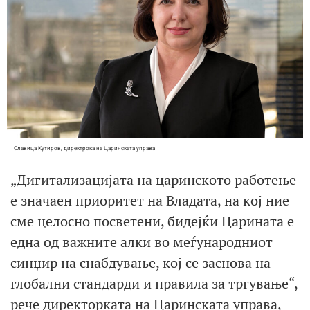
Славица Кутиров, директрока на Царинската управа
„Дигитализацијата на царинското работење
е значаен приоритет на Владата, на кој ние
сме целосно посветени, бидејќи Царината е
една од важните алки во меѓународниот
синџир на снабдување, кој се заснова на
глобални стандарди и правила за тргување“,
рече директорката на Царинската управа,