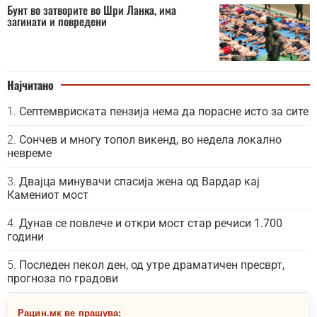
Бунт во затворите во Шри Ланка, има
загинати и повредени
Најчитано
Септемвриската пензија нема да порасне исто за сите
Сончев и многу топол викенд, во недела локално
невреме
Двајца минувачи спасија жена од Вардар кај
Камениот мост
Дунав се повлече и откри мост стар речиси 1.700
години
Последен пекол ден, од утре драматичен пресврт,
прогноза по градови
Рацин.мк ве прашува: