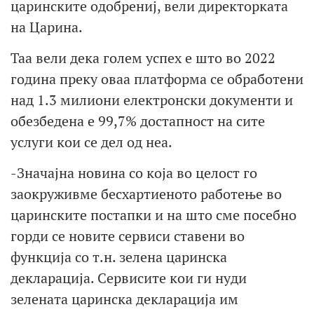
царинските одобрениј, вели директорката
на Царина.
Таа вели дека голем успех е што во 2022
година преку оваа платформа се обработени
над 1.3 милиони електронски документи и
обезбедена е 99,7% достапност на сите
услуги кои се дел од неа.
-Значајна новина со која во целост го
заокруживме бесхартиеното работење во
царинските постапки и на што сме посебно
горди се новите сервиси ставени во
функција со т.н. зелена царинска
декларација. Сервисите кои ги нуди
зелената царинска декларација им