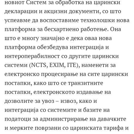
новиот Систем за обработка на царински
декларации и акцизни документи, со што
успеавме да воспоставиме технолошки нова
платформа за бесхартиено работење. Она
што е многу значајно е дека оваа нова
платформа обезбедува интеграција и
интероперабилност со другите царински
системи (NCTS, EXIM, ITE), наменети за
електронско процесирање на сите царински
постапки, како што се транзитните
постапки, електронското издавање на
дозволите за увоз – извоз, како и
интеграција со системите и базите на
податоци за администрирање на давачките
и мерките поврзани со царинската тарифа и