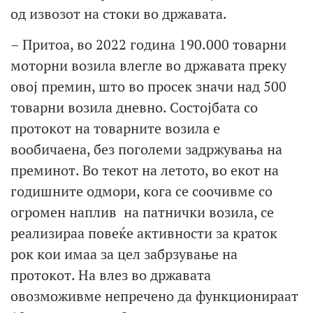
од извозот на стоки во државата.
– Притоа, во 2022 година 190.000 товарни
моторни возила влегле во државата преку
овој премин, што во просек значи над 500
товарни возила дневно. Состојбата со
протокот на товарните возила е
вообичаена, без поголеми задржувања на
преминот. Во текот на летото, во екот на
годишните одмори, кога се соочивме со
огромен наплив на патнички возила, се
реализираа повеќе активности за краток
рок кои имаа за цел забрзување на
протокот. На влез во државата
овозможивме непречено да функционираат