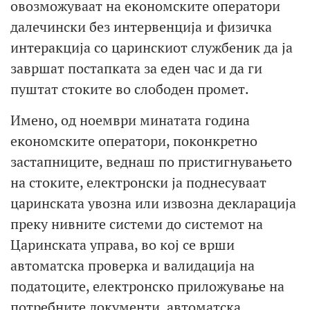
овозможуваат на економските оператори
далечински без интервенција и физичка
интеракција со царинскиот службеник да ја
завршат постапката за еден час и да ги
пуштат стоките во слободен промет.
Имено, од ноември минатата година
економските оператори, поконкретно
застапниците, веднаш по пристигнувањето
на стоките, електронски ја поднесуваат
царинската увозна или извозна декларација
преку нивните системи до системот на
Царинската управа, во кој се врши
автоматска проверка и валидација на
податоците, електронско приложување на
потребните документи, автоматска