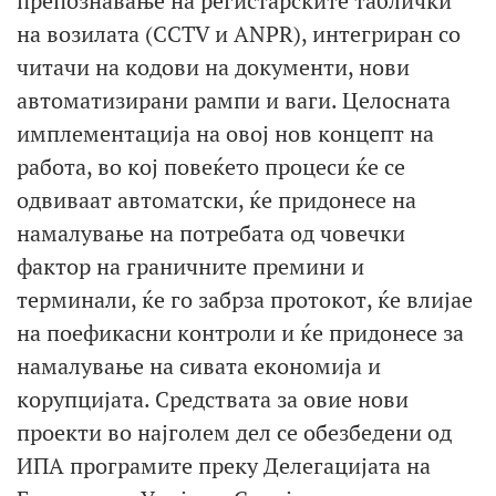
препознавање на регистарските таблички
на возилата (CCTV и ANPR), интегриран со
читачи на кодови на документи, нови
автоматизирани рампи и ваги. Целосната
имплементација на овој нов концепт на
работа, во кој повеќето процеси ќе се
одвиваат автоматски, ќе придонесе на
намалување на потребата од човечки
фактор на граничните премини и
терминали, ќе го забрза протокот, ќе влијае
на поефикасни контроли и ќе придонесе за
намалување на сивата економија и
корупцијата. Средствата за овие нови
проекти во најголем дел се обезбедени од
ИПА програмите преку Делегацијата на