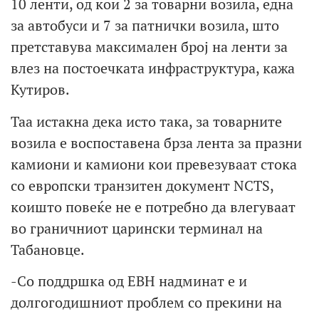
10 ленти, од кои 2 за товарни возила, една
за автобуси и 7 за патнички возила, што
претставува максимален број на ленти за
влез на постоечката инфраструктура, кажа
Кутиров.
Таа истакна дека исто така, за товарните
возила е воспоставена брза лента за празни
камиони и камиони кои превезуваат стока
со европски транзитен документ NCTS,
коишто повеќе не е потребно да влегуваат
во граничниот царински терминал на
Табановце.
-Со поддршка од ЕВН надминат е и
долгогодишниот проблем со прекини на