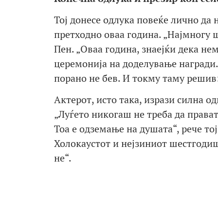
Тој донесе одлука повеќе лично да
претходно оваа година. „Најмногу 
Пен. „Оваа година, знаејќи дека не
церемонија на доделување награди.
порано не бев. И токму таму решив
Актерот, исто така, изрази силна о
„Луѓето никогаш не треба да прават 
Тоа е одземање на душата“, рече тој
Холокаустот и нејзиниот шестгодиш
не“.