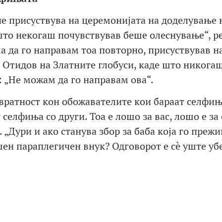
 не присуствува на церемонијата на доделување 
што некогаш почувствував беше олеснување“, р
ма да го направам тоа повторно, присуствував н
 Отидов на Златните глобуси, каде што никога
: „Не можам да го направам ова“.
двратност кон обожавателите кои бараат селфињ
селфиња со други. Тоа е лошо за вас, лошо е за 
. „Дури и ако станува збор за баба која го преж
ен параплегичен внук? Одговорот е сè уште уб