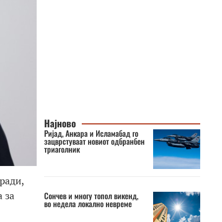
Најново
Ријад, Анкара и Исламабад го
зацврстуваат новиот одбранбен
триаголник
ради,
 за
Сончев и многу топол викенд,
во недела локално невреме