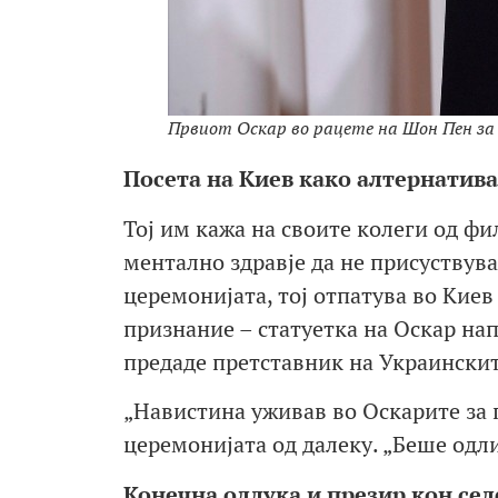
Првиот Оскар во рацете на Шон Пен за 
Посета на Киев како алтернатива
Тој им кажа на своите колеги од фи
ментално здравје да не присуствува
церемонијата, тој отпатува во Киев
признание – статуетка на Оскар нап
предаде претставник на Украински
„Навистина уживав во Оскарите за пр
церемонијата од далеку. „Беше одл
Конечна одлука и презир кон се