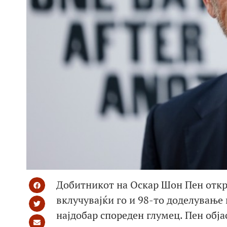
Добитникот на Оскар Шон Пен откри
вклучувајќи го и 98-то доделување 
најдобар спореден глумец. Пен обј