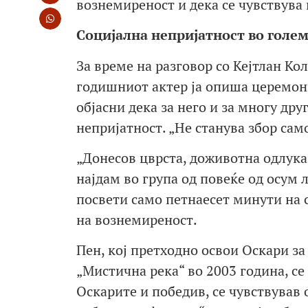
вознемиреност и дека се чувствува 
Социјална непријатност во голе
За време на разговор со Кејтлан К
годишниот актер ја опиша церемони
објасни дека за него и за многу дру
непријатност. „Не станува збор само
„Донесов цврста, доживотна одлука 
најдам во група од повеќе од осум л
посвети само петнаесет минути на с
на вознемиреност.
Пен, кој претходно освои Оскари за
„Мистична река“ во 2003 година, се
Оскарите и победив, се чувствував 