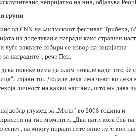
исклучително непријатно на нив, објавува Peopl
ми групи
олинс од CNN на Филмскиот фестивал Трибека, 6
јата на доделување награди како страшен наста
ги луѓе ваквите собири се извор на социјална
 за наградите“, рече Пен.
дека повеќе нема да одам никаде каде што ќе с
ица“, изјави тој. Додаде дека има чувство дека
екоја личност на вакви настани, што му дава ч
 најдобар глумец за „Милк“ во 2008 година и
 присети на тие моменти. „Два пати кога бев на
олеснет, најмногу поради сите оние луѓе кои н