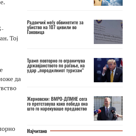
e.
Радоичиќ меѓу обвинетите за
убиство на 107 цивили во
5-
Ѓаковица
н. Тој
Трамп повторно го ограничува
државјанството по раѓање, на
е
удар „породилниот туризам“
 може да
увство
Жерновски: ВМРО-ДПМНЕ сега
го претставува како победа она
што го нарекуваше предавство
апорно
Најчитано