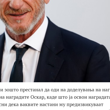
 зошто престанал да оди на доделувања на наг
на наградите Оскар, каде што ја освои наградата
асни дека ваквите настани му предизвикуваат