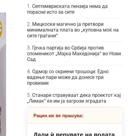
Септемвриската пензија нема да
порасне исто за сите
Мицкоски магично ја претвори
минималната плата во „куповна моќ на
сите граѓани“
Грчка партија во Србија против
споменикот „Мајка Македонија“ во Нови
Сад
Одмор со скриени трошоци: Едно
вадење пари може да донесе три
провизии
Станари стравуваат дека проектот кај
„Лимак“ ќе им ја загрози зградата
Рацин.мк ве прашува:
Дали ѝ верувате на водата