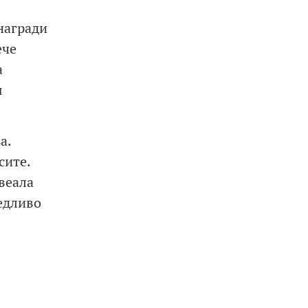
награди
ече
а
ш
а.
сите.
ивеала
едливо