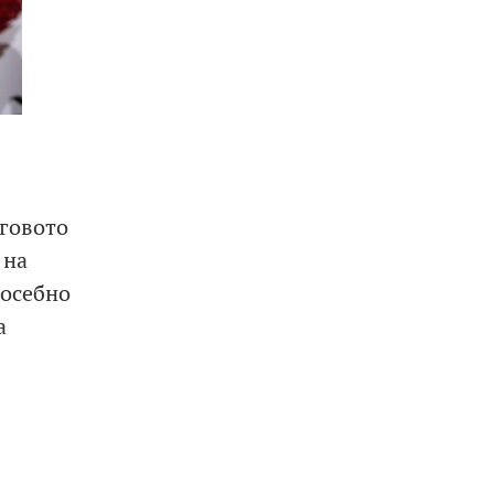
еговото
 на
посебно
а