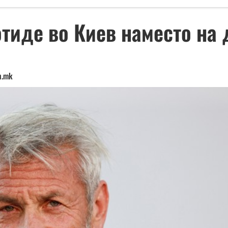
отиде во Киев наместо на
n.mk