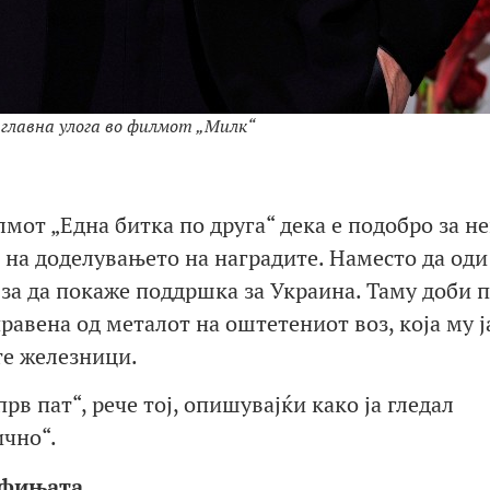
главна улога во филмот „Милк“
лмот „Една битка по друга“ дека е подобро за н
 на доделувањето на наградите. Наместо да оди
 за да покаже поддршка за Украина. Таму доби 
равена од металот на оштетениот воз, која му ј
те железници.
в пат“, рече тој, опишувајќи како ја гледал
ично“.
лфињата