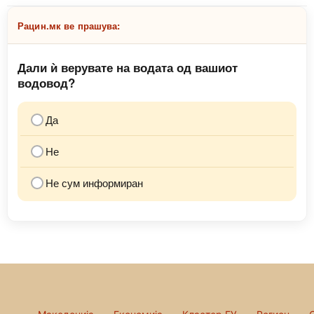
Рацин.мк ве прашува:
Дали ѝ верувате на водата од вашиот
водовод?
Да
Не
Не сум информиран