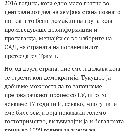
2016 година, кога едно мало гратче во
централниот дел на земјава стана познато
по тоа што беше домаќин на група која
произведуваше дезинформации и
пропаганда, мешајќи се во изборите на
САД, на страната на поранешниот
претседател Трамп.
Но, од друга страна, ние сме и држава која
се стреми кон демократија. Тукушто ја
добивме можноста да го започнеме
преговарачкиот процес со ЕУ, што го
чекавме 17 години И, секако, многу пати
сме биле земја која покажала големо
гостопримство, вклучувајќи ја и бегалската
криза во 1999 година за време на