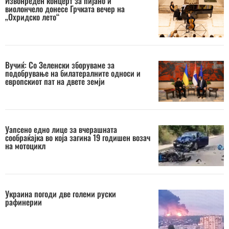
Извонреден концерт за пијано и
виолончело донесе Грчката вечер на
„Охридско лето“
Вучиќ: Со Зеленски зборуваме за
подобрување на билатералните односи и
европскиот пат на двете земји
Уапсено едно лице за вчерашната
сообраќајка во која загина 19 годишен возач
на мотоцикл
Украина погоди две големи руски
рафинерии