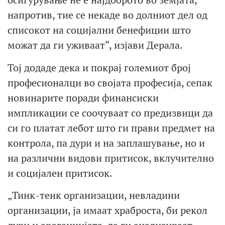
напротив, тие се некаде во долниот дел од
списокот на социјални бенефиции што
можат да ги уживаат“, изјави Дерала.
Тој додаде дека и покрај големиот број
професионалци во својата професија, сепак
новинарите поради финансиски
импликации се соочуваат со предизвици да
си го платат лебот што ги прави предмет на
контрола, па дури и на заплашување, но и
на различни видови притисок, вклучително
и социјален притисок.
„Тинк-тенк организации, невладини
организации, ја имаат храброста, би рекол