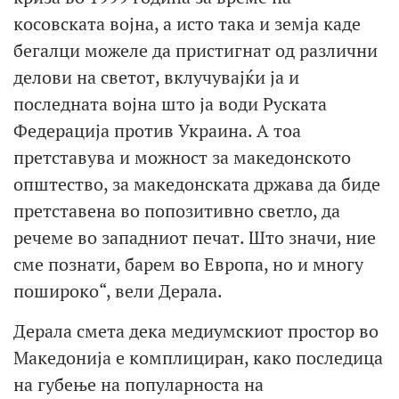
косовската војна, а исто така и земја каде
бегалци можеле да пристигнат од различни
делови на светот, вклучувајќи ја и
последната војна што ја води Руската
Федерација против Украина. А тоа
претставува и можност за македонското
општество, за македонската држава да биде
претставена во попозитивно светло, да
речеме во западниот печат. Што значи, ние
сме познати, барем во Европа, но и многу
пошироко“, вели Дерала.
Дерала смета дека медиумскиот простор во
Македонија е комплициран, како последица
на губење на популарноста на