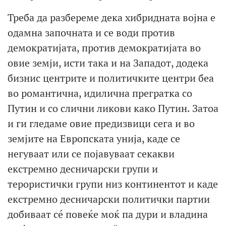
Треба да разбереме дека хибридната војна е
одамна започната и се води против
демократијата, против демократијата во
овие земји, исти така и на Западот, додека
бизнис центрите и политичките центри беа
во романтична, идилична прегратка со
Путин и со слични ликови како Путин. Затоа
и ги гледаме овие предизвици сега и во
земјите на Европската унија, каде се
негуваат или се појавуваат секакви
екстремно десничарски групи и
терористички групи низ континентот и каде
екстремно десничарски политички партии
добиваат сé повеќе моќ па дури и владина