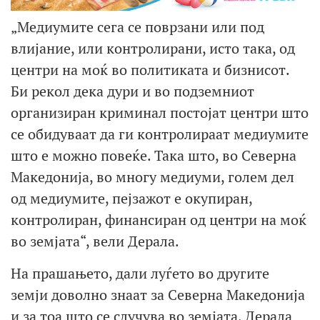
„Медиумите сега се поврзани или под
влијание, или контролирани, исто така, од
центри на моќ во политиката и бизнисот.
Би рекол дека дури и во подземниот
организиран криминал постојат центри што
се обидуваат да ги контролираат медиумите
што е можно повеќе. Така што, во Северна
Македонија, во многу медиуми, голем дел
од медиумите, пејзажот е окупиран,
контролиран, финансиран од центри на моќ
во земјата“, вели Дерала.
На прашањето, дали луѓето во другите
земји доволно знаат за Северна Македонија
и за тоа што се случува во земјата, Дерала