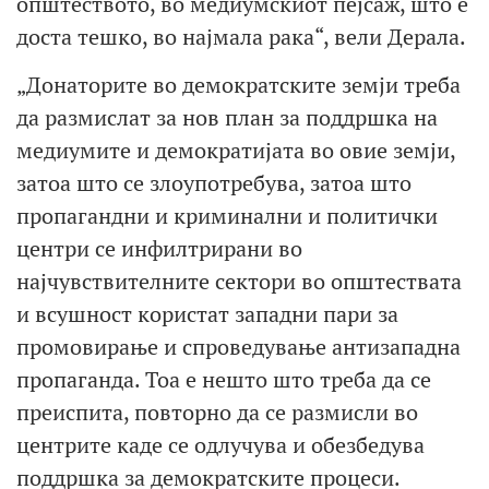
општеството, во медиумскиот пејсаж, што е
доста тешко, во најмала рака“, вели Дерала.
„Донаторите во демократските земји треба
да размислат за нов план за поддршка на
медиумите и демократијата во овие земји,
затоа што се злоупотребува, затоа што
пропагандни и криминални и политички
центри се инфилтрирани во
најчувствителните сектори во општествата
и всушност користат западни пари за
промовирање и спроведување антизападна
пропаганда. Тоа е нешто што треба да се
преиспита, повторно да се размисли во
центрите каде се одлучува и обезбедува
поддршка за демократските процеси.