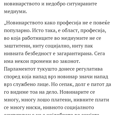
новинарството и недобро ситуираните
медиуми.
„Новинарството како професија не е повеќе
популарно. Исто така, е област, професија,
во која работниците во медиумите не се
заштитени, ниту социјално, ниту пак
нивната безбедност е загарантирана. Сега
има некои промени во законот.
Парламентот тукушто донесе регулатива
според која напад врз новинар значи напад
врз службено лице. Но сепак, долг е патот да
го видиме тоа на дело. Новинарите се
многу, многу лошо платени, нивните плати
се многу ниски, нивното социјалното
осигурување не е најдоброто во земјата,