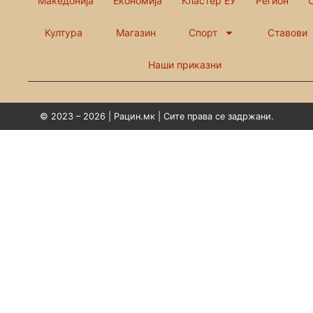
Македонија
Економија
Кластер ЕУ
Регион
Култура
Магазин
Спорт
Ставови
Наши приказни
© 2023 – 2026 | Рацин.мк | Сите права се задржани.