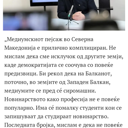
„Медиумскиот пејсаж во Северна
Македонија е прилично комплициран. Не
мислам дека сме исклучок од другите земји,
каде демократијата се соочува со повеќе
предизвици. Би рекол дека на Балканот,
поточно, во земјите од Западен Балкан,
медиумите се пред сé сиромашни.
Новинарството како професија не е повеќе
популарно. Има сé помалку студенти кои се
запишуваат да студираат новинарство.
Последната бројка, мислам е дека не повеќе