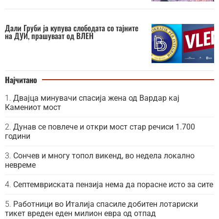
Дали Груби ја купува слободата со тајните
на ДУИ, прашуваат од ВЛЕН
Најчитано
Двајца минувачи спасија жена од Вардар кај
Камениот мост
Дунав се повлече и откри мост стар речиси 1.700
години
Сончев и многу топол викенд, во недела локално
невреме
Септемвриската пензија нема да порасне исто за сите
Работници во Италија спасиле добитен лотариски
тикет вреден еден милион евра од отпад