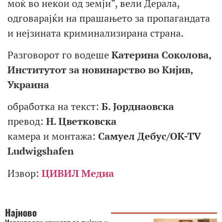
моќ во некои од земји“, вели Дерала,
одговарајќи на прашањето за пропагандата
и нејзината криминализирана страна.
Разговорот го водеше
Катерина Соколова,
Институтот за новинарство во Кијив,
Украина
обработка на текст:
Б. Јорднаовска
превод:
Н. Цветковска
камера и монтажа:
Самуел Дебус/OK-TV
Ludwigshafen
Извор:
ЦИВИЛ Медиа
Најново