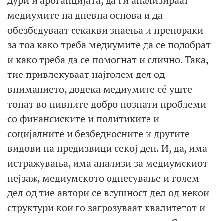
дури и ароганцијата, да ги анализираат
медиумите на дневна основа и да
обезбедуваат секакви знаења и препораки
за тоа како треба медиумите да се подобрат
и како треба да се помогнат и слично. Така,
тие привлекуваат најголем дел од
вниманието, додека медиумите сé уште
тонат во нивните добро познати проблеми
со финансиските и политиките и
социјалните и безбедносните и другите
видови на предизвици секој ден. И, да, има
истражувања, има анализи за медиумскиот
пејзаж, медиумското однесување и голем
дел од тие автори се всушност дел од некои
структури кои го загрозуваат квалитетот и