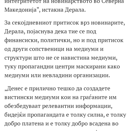
интегритетот на новинарството во Северна
Македонија“, истакна Дерала.
За секојдневниот притисок врз новинарите,
Дерала, појаснува дека тие се под
финансиски, политички, но и под притисок
од други сопственици на медиуми и
структури што не се навистина медиуми,
туку пропагандни центри маскирани како
медиуми или невладини организации.
„Денес е прилично тешко да создадете
вистински медиуми кои на граѓаните им
обезбедуваат релевантни информации,
бидејќи пропагандата е толку силна, е толку
добро платена и е толку добро всадена во