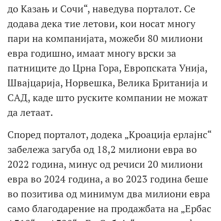
до Казањ и Сочи“, наведува порталот. Се
додава дека тие летови, кои носат многу
пари на компанијата, можеби 80 милиони
евра годишно, имаат многу врски за
патниците до Црна Гора, Европската Унија,
Швајцарија, Норвешка, Велика Британија и
САД, каде што руските компании не можат
да летаат.
Според порталот, додека „Кроација ерлајнс“
забележа загуба од 18,2 милиони евра во
2022 година, минус од речиси 20 милиони
евра во 2024 година, а во 2023 година беше
во позитива од минимум два милиони евра
само благодарение на продажбата на „Ербас