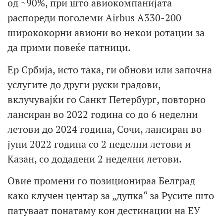
од ~90%, при што авиокомпанијата
распореди поголеми Airbus A330-200
ширококорни авиони во некои ротации за
да прими повеќе патници.
Ер Србија, исто така, ги обнови или започна
услугите до други руски градови,
вклучувајќи го Санкт Петербург, повторно
лансиран во 2022 година со до 6 неделни
летови до 2024 година, Сочи, лансиран во
јуни 2022 година со 2 неделни летови и
Казан, со додадени 2 неделни летови.
Овие промени го позиционираа Белград
како клучен центар за „дупка“ за Русите што
патуваат понатаму кон дестинации на ЕУ