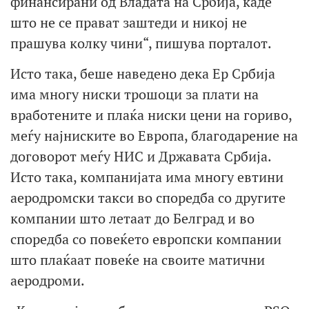
финансирани од Владата на Србија, каде
што не се прават заштеди и никој не
прашува колку чини“, пишува порталот.
Исто така, беше наведено дека Ер Србија
има многу ниски трошоци за плати на
вработените и плаќа ниски цени на гориво,
меѓу најниските во Европа, благодарение на
договорот меѓу НИС и Државата Србија.
Исто така, компанијата има многу евтини
аеродромски такси во споредба со другите
компании што летаат до Белград и во
споредба со повеќето европски компании
што плаќаат повеќе на своите матични
аеродроми.