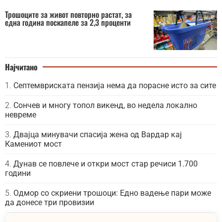
Трошоците за живот повторно растат, за
една година поскапеле за 2,3 проценти
Најчитано
Септемвриската пензија нема да порасне исто за сите
Сончев и многу топол викенд, во недела локално
невреме
Двајца минувачи спасија жена од Вардар кај
Камениот мост
Дунав се повлече и откри мост стар речиси 1.700
години
Одмор со скриени трошоци: Едно вадење пари може
да донесе три провизии