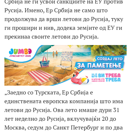
Србија не ги усвои санкциите на ЕУ против
Русија. Имено, Ер Србија не само што
продолжува да врши летови до Русија, туку
ги прошири и нив, додека земјите од ЕУ ги
прекинаа своите летови до Русија.
„Заедно со Турската, Ер Србија е
единствената европска компанија што има
летови до Русија. Ова лето имаше дури 31
лет неделно до Русија, вклучувајќи 20 до
Москва, седум до Санкт Петербург и по два