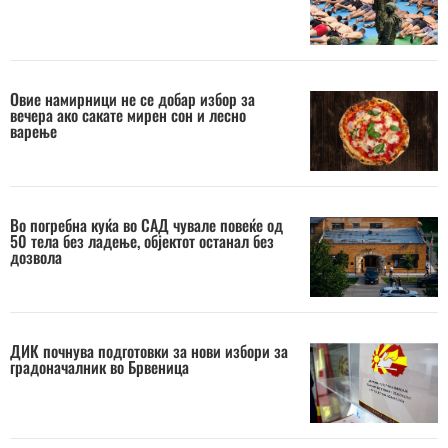
Овие намирници не се добар избор за
вечера ако сакате мирен сон и лесно
варење
Во погребна куќа во САД чувале повеќе од
50 тела без ладење, објектот останал без
дозвола
ДИК почнува подготовки за нови избори за
градоначалник во Брвеница