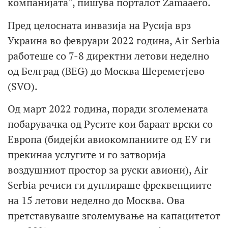
компанијата“, пишува порталот Zamaaero.
Пред целосната инвазија на Русија врз
Украина во февруари 2022 година, Air Serbia
работеше со 7-8 директни летови неделно
од Белград (BEG) до Москва Шереметјево
(SVO).
Од март 2022 година, поради зголемената
побарувачка од Русите кои бараат врски со
Европа (бидејќи авиокомпаниите од ЕУ ги
прекинаа услугите и го затворија
воздушниот простор за руски авиони), Air
Serbia речиси ги дуплираше фреквенциите
на 15 летови неделно до Москва. Ова
претставуваше зголемување на капацитетот