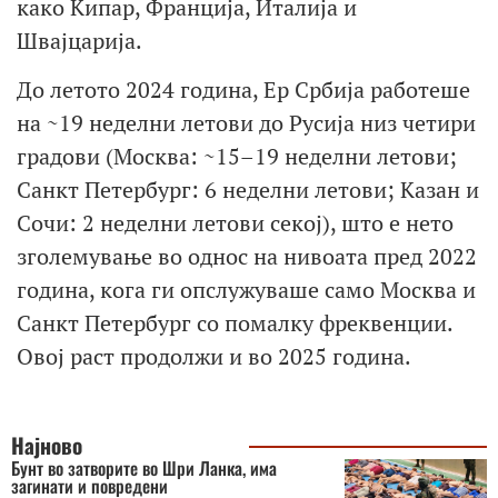
како Кипар, Франција, Италија и
Швајцарија.
До летото 2024 година, Ер Србија работеше
на ~19 неделни летови до Русија низ четири
градови (Москва: ~15–19 неделни летови;
Санкт Петербург: 6 неделни летови; Казан и
Сочи: 2 неделни летови секој), што е нето
зголемување во однос на нивоата пред 2022
година, кога ги опслужуваше само Москва и
Санкт Петербург со помалку фреквенции.
Овој раст продолжи и во 2025 година.
Најново
Бунт во затворите во Шри Ланка, има
загинати и повредени