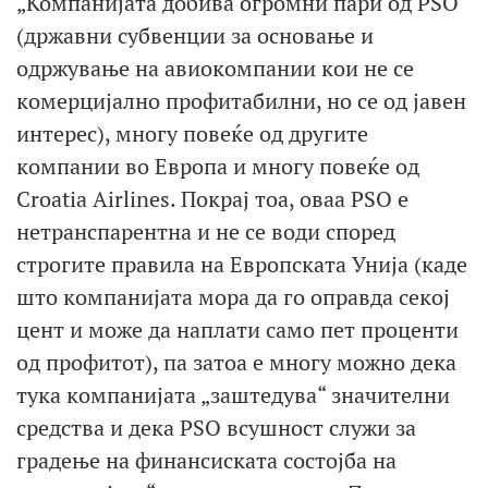
„Компанијата добива огромни пари од PSO
(државни субвенции за основање и
одржување на авиокомпании кои не се
комерцијално профитабилни, но се од јавен
интерес), многу повеќе од другите
компании во Европа и многу повеќе од
Croatia Airlines. Покрај тоа, оваа PSO е
нетранспарентна и не се води според
строгите правила на Европската Унија (каде
што компанијата мора да го оправда секој
цент и може да наплати само пет проценти
од профитот), па затоа е многу можно дека
тука компанијата „заштедува“ значителни
средства и дека PSO всушност служи за
градење на финансиската состојба на