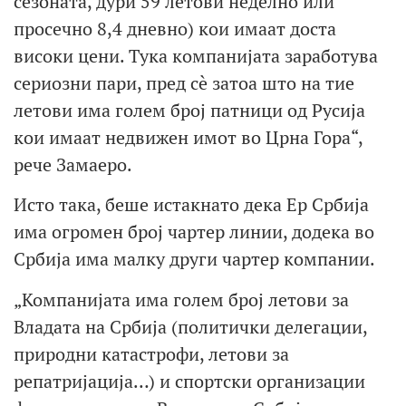
сезоната, дури 59 летови неделно или
просечно 8,4 дневно) кои имаат доста
високи цени. Тука компанијата заработува
сериозни пари, пред сè затоа што на тие
летови има голем број патници од Русија
кои имаат недвижен имот во Црна Гора“,
рече Замаеро.
Исто така, беше истакнато дека Ер Србија
има огромен број чартер линии, додека во
Србија има малку други чартер компании.
„Компанијата има голем број летови за
Владата на Србија (политички делегации,
природни катастрофи, летови за
репатријација…) и спортски организации