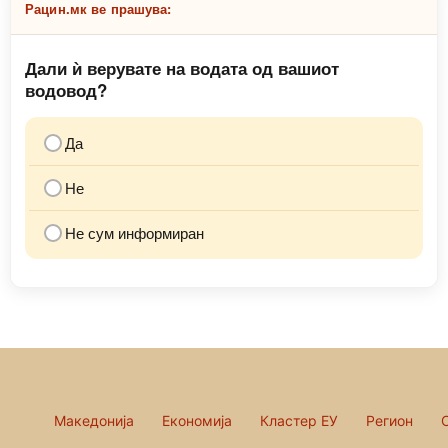
Рацин.мк ве прашува:
Дали ѝ верувате на водата од вашиот
водовод?
Да
Не
Не сум информиран
Македонија
Економија
Кластер ЕУ
Регион