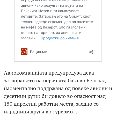
Авиокомпанијата предупредува дека
затворањето на нејзината база во Белград
(моментално поддржана од повеќе авиони и
десетици рути) би довело во опасност над
150 директни работни места, заедно со
илјадници други во туризмот,