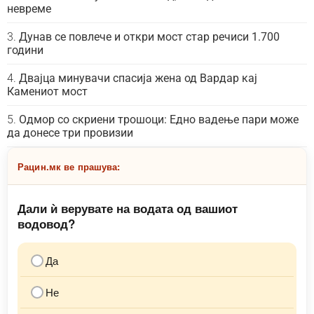
невреме
Дунав се повлече и откри мост стар речиси 1.700
години
Двајца минувачи спасија жена од Вардар кај
Камениот мост
Одмор со скриени трошоци: Едно вадење пари може
да донесе три провизии
Рацин.мк ве прашува:
Дали ѝ верувате на водата од вашиот
водовод?
Да
Не