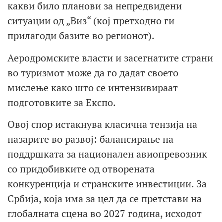
какви било планови за непредвидени
ситуации од „Виз“ (кој претходно ги
прилагоди базите во регионот).
Аеродромските власти и засегнатите страни
во туризмот може да го дадат своето
мислење како што се интензивираат
подготовките за Експо.
Овој спор истакнува класична тензија на
пазарите во развој: балансирање на
поддршката за национален авиопревозник
со придобивките од отворената
конкуренција и странските инвестиции. За
Србија, која има за цел да се претстави на
глобалната сцена во 2027 година, исходот