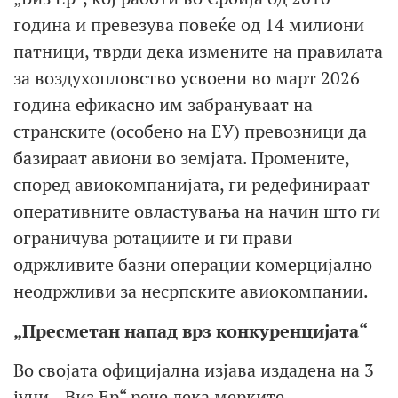
година и превезува повеќе од 14 милиони
патници, тврди дека измените на правилата
за воздухопловство усвоени во март 2026
година ефикасно им забрануваат на
странските (особено на ЕУ) превозници да
базираат авиони во земјата. Промените,
според авиокомпанијата, ги редефинираат
оперативните овластувања на начин што ги
ограничува ротациите и ги прави
одржливите базни операции комерцијално
неодржливи за несрпските авиокомпании.
„Пресметан напад врз конкуренцијата“
Во својата официјална изјава издадена на 3
јуни, „Виз Ер“ рече дека мерките