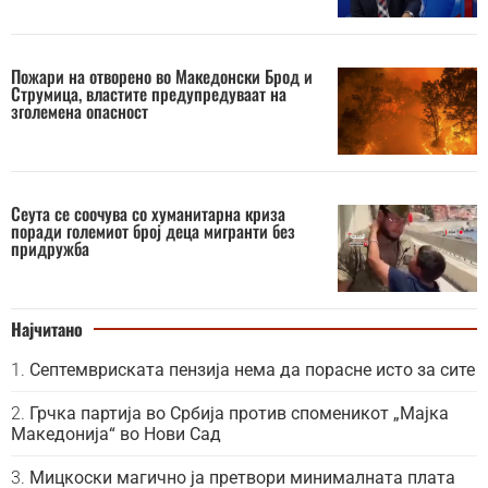
Пожари на отворено во Македонски Брод и
Струмица, властите предупредуваат на
зголемена опасност
Сеута се соочува со хуманитарна криза
поради големиот број деца мигранти без
придружба
Најчитано
Септемвриската пензија нема да порасне исто за сите
Грчка партија во Србија против споменикот „Мајка
Македонија“ во Нови Сад
Мицкоски магично ја претвори минималната плата