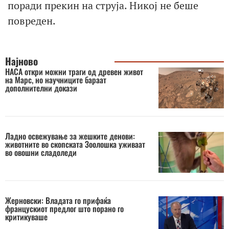
поради прекин на струја. Никој не беше
повреден.
Најново
НАСА откри можни траги од древен живот
на Марс, но научниците бараат
дополнителни докази
Ладно освежување за жешките денови:
животните во скопската Зоолошка уживаат
во овошни сладоледи
Жерновски: Владата го прифаќа
францускиот предлог што порано го
критикуваше