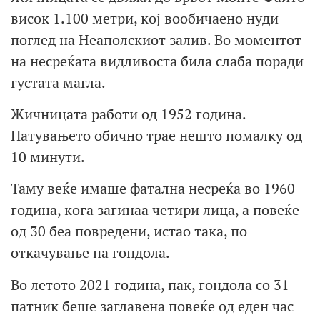
висок 1.100 метри, кој вообичаено нуди
поглед на Неаполскиот залив. Во моментот
на несреќата видливоста била слаба поради
густата магла.
Жичницата работи од 1952 година.
Патувањето обично трае нешто помалку од
10 минути.
Таму веќе имаше фатална несреќа во 1960
година, кога загинаа четири лица, а повеќе
од 30 беа повредени, истао така, по
откачување на гондола.
Во летото 2021 година, пак, гондола со 31
патник беше заглавена повеќе од еден час