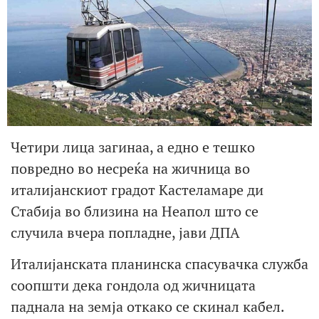
Четири лица загинаа, а едно е тешко
повредно во несреќа на жичница во
италијанскиот градот Кастеламаре ди
Стабија во близина на Неапол што се
случила вчера попладне, јави ДПА
Италијанската планинска спасувачка служба
соопшти дека гондола од жичницата
паднала на земја откако се скинал кабел.