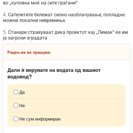
во „куповна моќ на сите граѓани“
Сателитите бележат силно наоблачување, попладне
можни локални невремиња
Станари стравуваат дека проектот кај „Лимак“ ќе им
ја загрози зградата
Рацин.мк ве прашува:
Дали ѝ верувате на водата од вашиот
водовод?
Да
Не
Не сум информиран