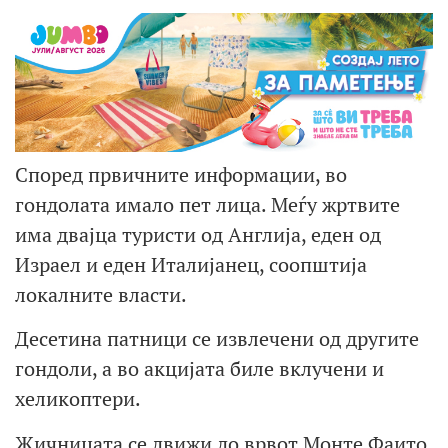
Според првичните информации, во
гондолата имало пет лица. Меѓу жртвите
има двајца туристи од Англија, еден од
Израел и еден Италијанец, соопштија
локалните власти.
Десетина патници се извлечени од другите
гондоли, а во акцијата биле вклучени и
хеликоптери.
Жичницата се движи до врвот Монте Фаито