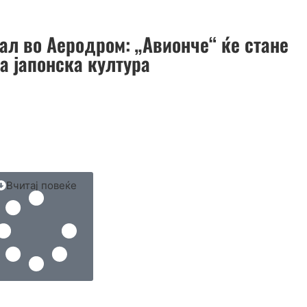
ал во Аеродром: „Авионче“ ќе стане
а јапонска култура
Вчитај повеќе