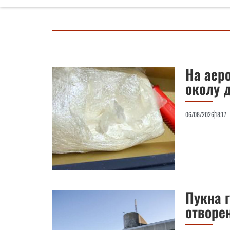
На аер
околу 
06/08/2026
18:17
Пукна 
отворе