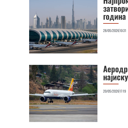
Најпро
затвор
година
28/05/2026
10:31
Аеродр
најиск
20/05/2026
17:19