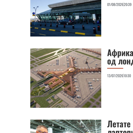
01/08/2026
20:39
Африка
од лон
13/07/2026
10:30
Летате
лаптоп