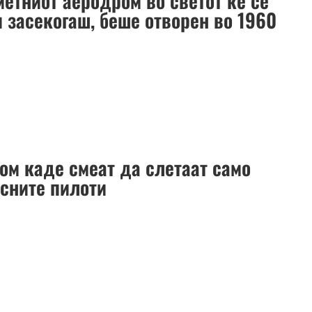
метниот аеродром во светот ќе се
и засекогаш, беше отворен во 1960
ом каде смеат да слетаат само
усните пилоти