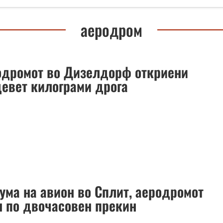
аеродром
одромот во Дизелдорф откриени
девет килограми дрога
гума на авион во Сплит, аеродромот
н по двочасовен прекин