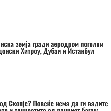
нска земја гради аеродром поголем
донски Хитроу, Дубаи и Истанбул
 од Скопје? Повеќе нема да ги вадите
ите и течностите од рачниот багаж