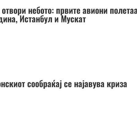
 отвори небото: првите авиони полета
дина, Истанбул и Мускат
нскиот сообраќај се најавува криза