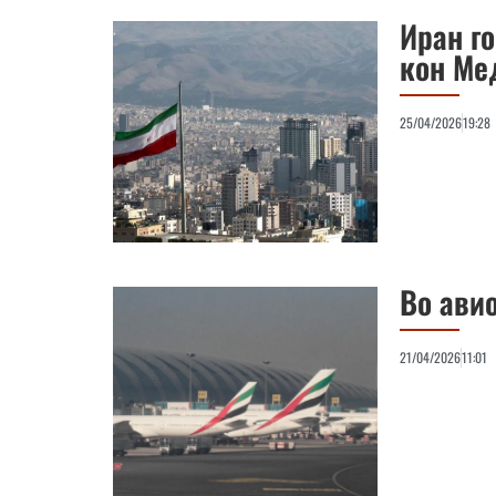
Иран го
кон Ме
25/04/2026
19:28
Во авио
21/04/2026
11:01