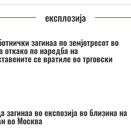
експлозија
отнички загинаа по земјотресот во
а откако по наредба на
ставените се вратиле во трговски
а загинаа во експозија во близина на
ан во Москва