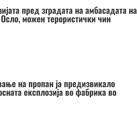
зијата пред зградата на амбасадата н
 Осло, можен терористички чин
вање на пропан ја предизвикало
осната експлозија во фабрика во