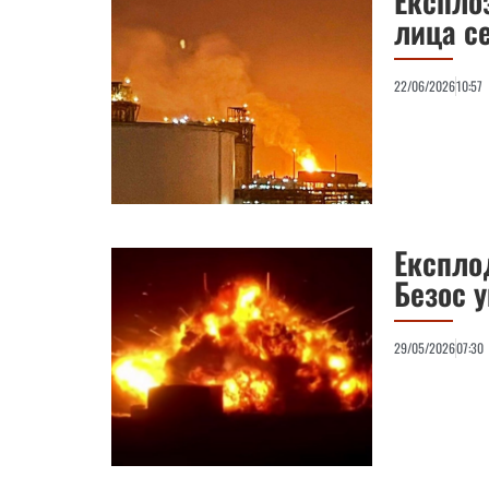
Експлоз
лица се
22/06/2026
10:57
Експло
Безос 
29/05/2026
07:30