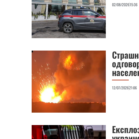
02/08/2026
15:36
Страшн
одгово
населе
12/07/2026
21:06
Експло
украинс