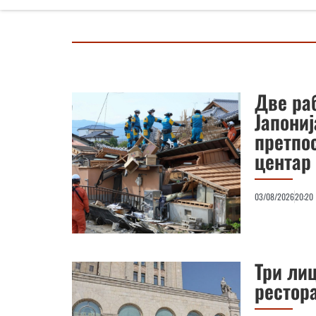
Две раб
Јапониј
претпо
центар
03/08/2026
20:20
Три лиц
рестор