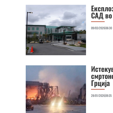
Eкспло
САД во
09/03/2026
06:30
Истеку
смртон
Грција
28/01/2026
09:35