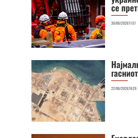
се прет
30/06/2026
11:57
Најмалк
гаснио
22/06/2026
18:29