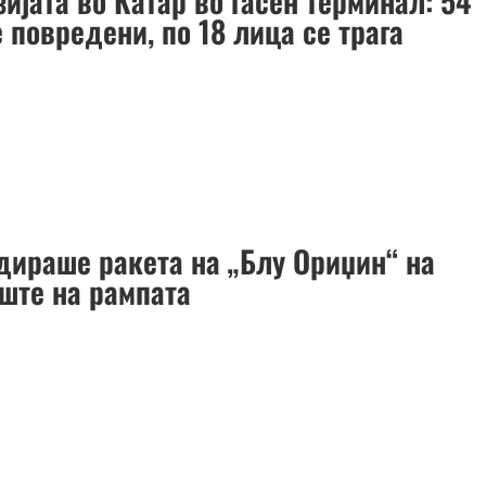
ијата во Катар во гасен терминал: 54
 повредени, по 18 лица се трага
дираше ракета на „Блу Ориџин“ на
уште на рампата