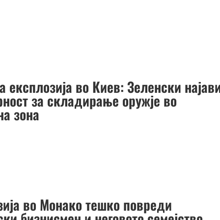
а експлозија во Киев: Зеленски најав
рност за складирање оружје во
на зона
зија во Монако тешко повреди
ки бизнисмен и неговото семејство,