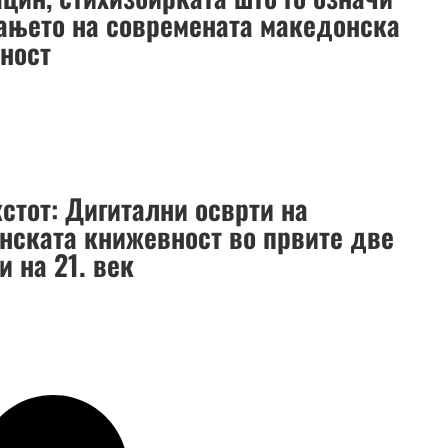
ањето на современата македонска
ност
стот: Дигитални осврти на
нската книжевност во првите две
 на 21. век