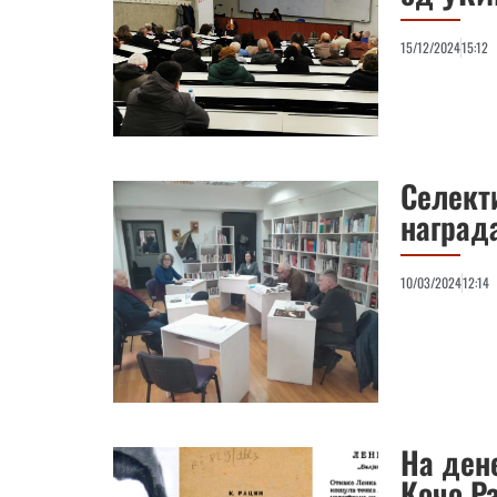
15/12/2024
15:12
Селекти
наград
10/03/2024
12:14
На ден
Кочо Ра