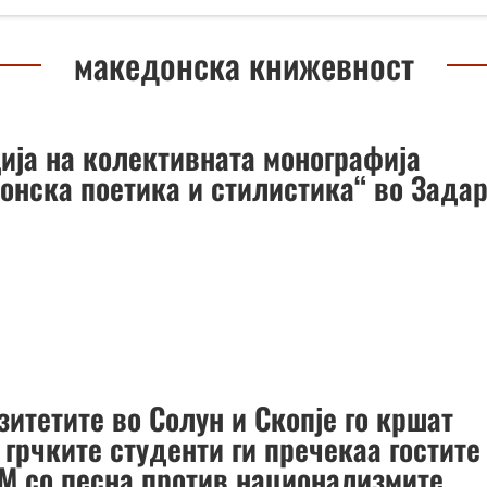
македонска книжевност
ија на колективната монографија
онска поетика и стилистика“ во Зада
итетите во Солун и Скопје го кршат
 грчките студенти ги пречекаа гостите
М со песна против национализмите