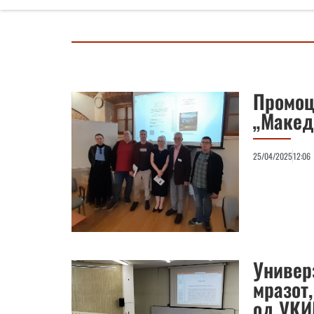
Промоц
„Макед
25/04/2025
12:06
Универз
мразот,
од УКИ