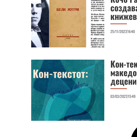
создав
книжев
25/11/2023
16:40
Кон-тек
македо
децении
03/03/2023
15:49