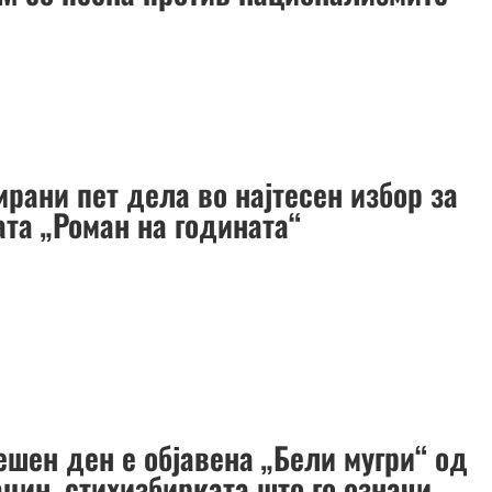
рани пет дела во најтесен избор за
ата „Роман на годината“
ешен ден е објавена „Бели мугри“ од
цин, стихизбирката што го означи