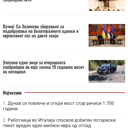
Вучиќ: Со Зеленски зборуваме за
подобрување на билатералните односи и
европскиот пат на двете земји
Уапсено едно лице за вчерашната
сообраќајка во која загина 19 годишен возач
на мотоцикл
Најчитано
Дунав се повлече и откри мост стар речиси 1.700
години
Работници во Италија спасиле добитен лотариски
тикет вреден еден милион евра од отпад