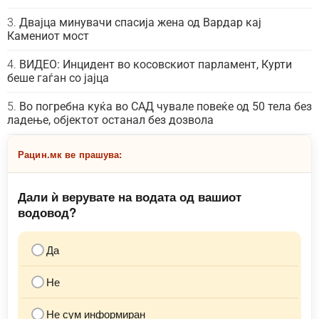
Двајца минувачи спасија жена од Вардар кај
Камениот мост
ВИДЕО: Инцидент во косовскиот парламент, Курти
беше гаѓан со јајца
Во погребна куќа во САД чувале повеќе од 50 тела без
ладење, објектот останал без дозвола
Рацин.мк ве прашува:
Дали ѝ верувате на водата од вашиот
водовод?
Да
Не
Не сум информиран