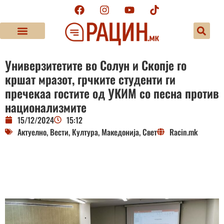
Универзитетите во Солун и Скопје го
кршат мразот, грчките студенти ги
пречекаа гостите од УКИМ со песна против
национализмите
15/12/2024
15:12
Актуелно
,
Вести
,
Култура
,
Македонија
,
Свет
Racin.mk