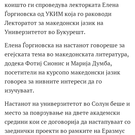
коишто ги спроведува лекторката Елена
Ѓоргиовска од УКИМ која го раководи
Лекторатот за македонски јазик на
Универзитетот во Букурешт.
Елена Ѓоргиовска на настанот говореше за
егејската тема во македонската литература,
додека Фотиј Сионис и Марија Думба,
посетители на курсопо македонски јазик
говореа за нивните интереси да го
изучуваат.
Настанот на универзитетот во Солун беше и
место за поврзување на двете академски
средини кои се договорија да настапуваат со
заеднички проекти во рамките на Еразмус