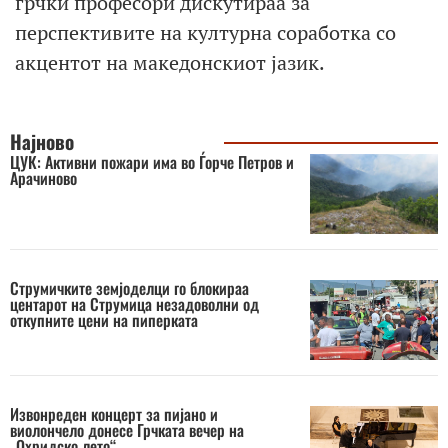
грчки професори дискутираа за
перспективите на културна соработка со
акцентот на македонскиот јазик.
Најново
ЦУК: Активни пожари има во Ѓорче Петров и
Арачиново
Струмичките земјоделци го блокираа
центарот на Струмица незадоволни од
откупните цени на пиперката
Извонреден концерт за пијано и
виолончело донесе Грчката вечер на
„Охридско лето“