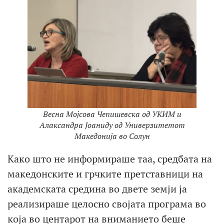
Весна Мојсова Чепишевска од УКИМ и
Алаксандра Јоаниду од Универзитетот
Македонија во Солун
Како што не информираше таа, средбата на
македонските и грчките претставници на
академската средина во двете земји ја
реализираше целосно својата програма во
која во центарот на вниманието беше