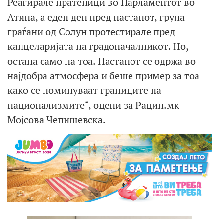
Реагирале пратеници во Парламентот во
Атина, а еден ден пред настанот, група
граѓани од Солун протестирале пред
канцеларијата на градоначалникот. Но,
остана само на тоа. Настанот се одржа во
најдобра атмосфера и беше пример за тоа
како се поминуваат границите на
национализмите“, оцени за Рацин.мк
Мојсова Чепишевска.