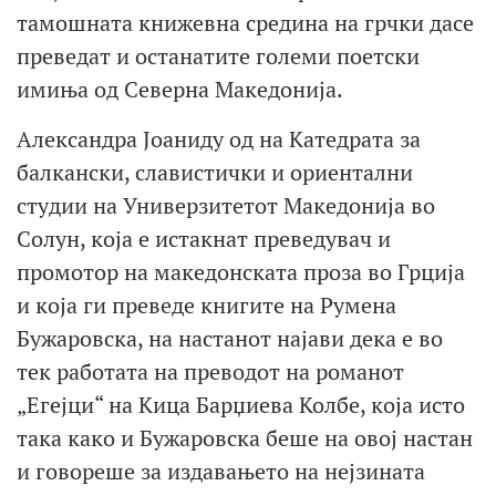
тамошната книжевна средина на грчки дасе
преведат и останатите големи поетски
имиња од Северна Македонија.
Александра Јоаниду од на Катедрата за
балкански, славистички и ориентални
студии на Универзитетот Македонија во
Солун, која е истакнат преведувач и
промотор на македонската проза во Грција
и која ги преведе книгите на Румена
Бужаровска, на настанот најави дека е во
тек работата на преводот на романот
„Егејци“ на Кица Барџиева Колбе, која исто
така како и Бужаровска беше на овој настан
и говореше за издавањето на нејзината