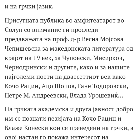
и на грчки јазик.
Присутната публика во амфитеатарот во
Солун со внимание ги проследи
предавањата на проф. д-р Весна Мојсова
Чепишевска за македонската литература од
крајот на 19 век, за Чуповски, Мисирков,
Чернодрински и другите, како и за нашите
најголеми поети на дваесеттиот век како
Кочо Рацин, Ацо Шопов, Гане Тодоровски,
Петре М. Андреевски, Влада Урошевиќ…
На грчката академска и друга јавност добро
им се познати пезијата на Кочо Рацин и
Блаже Конески кои се преведени на грчки, а
овој настан го покажа интересот на