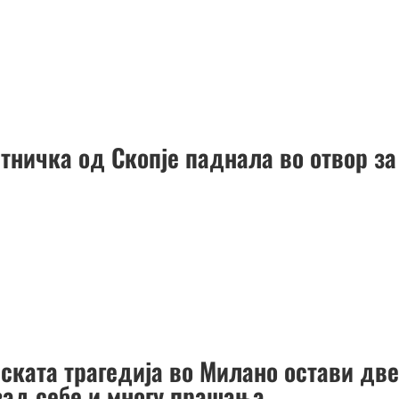
тничка од Скопје паднала во отвор за
јската трагедија во Милано остави дв
зад себе и многу прашања