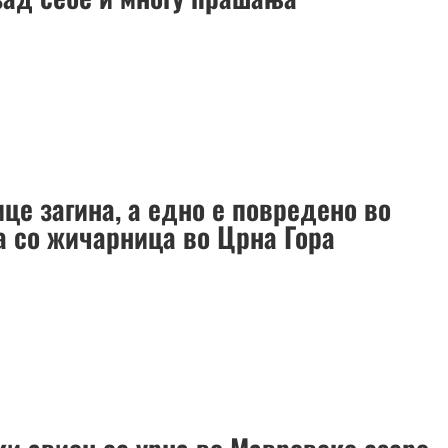
це загина, а едно е повредено во
а со жичарница во Црна Гора