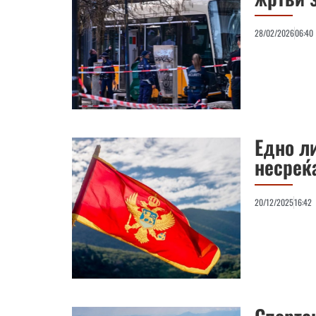
28/02/2026
06:40
Едно ли
несреќ
20/12/2025
16:42