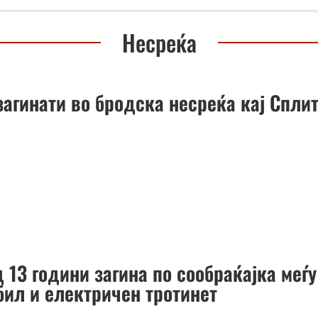
Несреќа
загинати во бродска несреќа кај Спли
 13 години загина по сообраќајка меѓу
бил и електричен тротинет