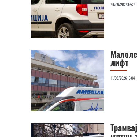
29/05/2026
16:23
Малоле
лифт
11/05/2026
16:04
Трамва
жртви 