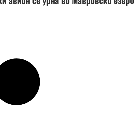
ки авион се урна во Мавровско езеро