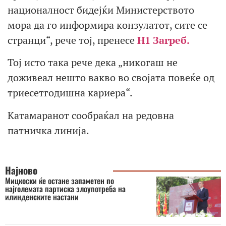
националност бидејќи Министерството
мора да го информира конзулатот, сите се
странци“, рече тој, пренесе
Н1 Загреб.
Тој исто така рече дека „никогаш не
доживеал нешто вакво во својата повеќе од
триесетгодишна кариера“.
Катамаранот сообраќал на редовна
патничка линија.
Најново
Мицкоски ќе остане запаметен по
најголемата партиска злоупотреба на
илинденските настани