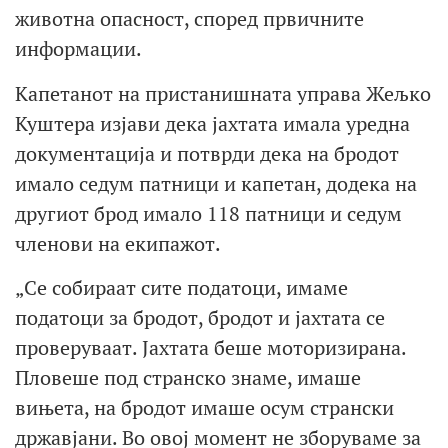
животна опасност, според првичните
информации.
Капетанот на пристанишната управа Жељко
Куштера изјави дека јахтата имала уредна
документација и потврди дека на бродот
имало седум патници и капетан, додека на
другиот брод имало 118 патници и седум
членови на екипажот.
„Се собираат сите податоци, имаме
податоци за бродот, бродот и јахтата се
проверуваат. Јахтата беше моторизирана.
Пловеше под странско знаме, имаше
вињета, на бродот имаше осум странски
државјани. Во овој момент не зборуваме за