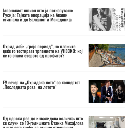
Јапонскиот шпион што ја поткопуваше
Русија: Тајната операција на Акаши
стигнала и до Балканот и Македонија
Охрид доби „грејс период“, но плажите
веќе го тестираат трпението на УНЕСКО: кој
ќе го спаси езерото од профитот?
ЕУ вечер на „Охридско лето“ со концертот
„Последната роза на летото“
Од царски рез до инвалидска количка: што
се случи со 19-годишната Станка Михајлова
и што сега треба да открие странскиот