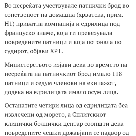
Во несреќата учествувале патнички брод во
сопственост на домашна (хрватска, прим.
Н1) приватна компанија и едрилица под
француско знаме, која ги превезувала
повредените патници и која потонала по
судирот, објави ХРТ.
Министерството изјави дека во времето на
несреќата на патничкиот брод имало 118
патници и седум членови на екипажот,
додека на едрилицата имало осум лица.
Останатите четири лица од едрилицата беа
извлечени од морето, а Сплитскиот
клинички болнички центар соопшти дека
повредените чешки државјани се надвор од