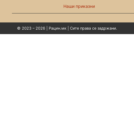
Наши приказни
© 2023 – 2026 | Рацин.мк | Сите права се задржани.