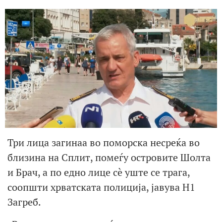
Три лица загинаа во поморска несреќа во
близина на Сплит, помеѓу островите Шолта
и Брач, а по едно лице сè уште се трага,
соопшти хрватската полиција, јавува Н1
Загреб.