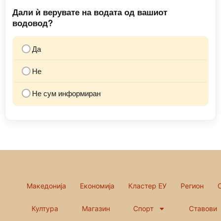
Дали ѝ верувате на водата од вашиот
водовод?
Да
Не
Не сум информиран
Македонија
Економија
Кластер ЕУ
Регион
Култура
Магазин
Спорт
Ставови