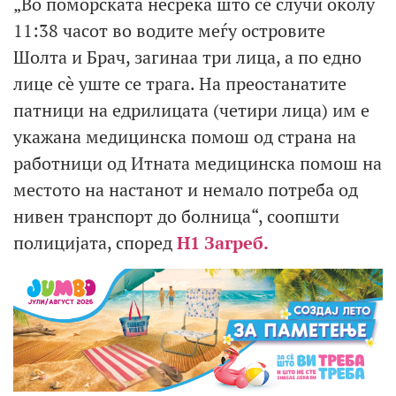
„Во поморската несреќа што се случи околу
11:38 часот во водите меѓу островите
Шолта и Брач, загинаа три лица, а по едно
лице сè уште се трага. На преостанатите
патници на едрилицата (четири лица) им е
укажана медицинска помош од страна на
работници од Итната медицинска помош на
местото на настанот и немало потреба од
нивен транспорт до болница“, соопшти
полицијата, според
Н1 Загреб.