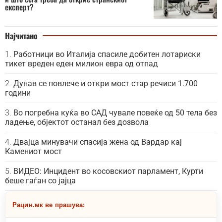
експерт?
Најчитано
Работници во Италија спасиле добитен лотариски
тикет вреден еден милион евра од отпад
Дунав се повлече и откри мост стар речиси 1.700
години
Во погребна куќа во САД чувале повеќе од 50 тела без
ладење, објектот останал без дозвола
Двајца минувачи спасија жена од Вардар кај
Камениот мост
ВИДЕО: Инцидент во косовскиот парламент, Курти
беше гаѓан со јајца
Рацин.мк ве прашува: