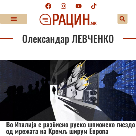
Олександар ЛЕВЧЕНКО
Во Италија е разбиено руско шпионско гнездо
од мрежата на Кремљ ширум Европа