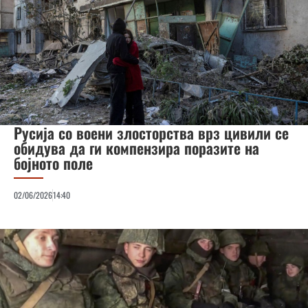
Русија со воени злосторства врз цивили се
обидува да ги компензира поразите на
бојното поле
02/06/2026
14:40