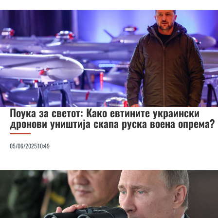
Поука за светот: Како евтините украински
дронови уништија скапа руска воена опрема?
05/06/2025
10:49