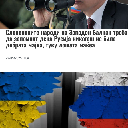
Словенските народи на Западен Балкан треба
да запомнат дека Русија никогаш не била
добрата мајка, туку лошата маќеа
22/05/2025
11:04