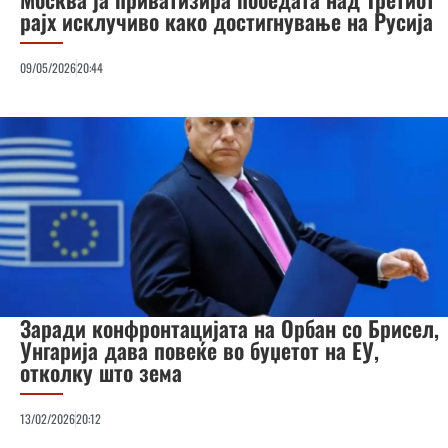
рајх исклучиво како достигнување на Русија
09/05/2026
20:44
Заради конфронтацијата на Орбан со Брисел,
Унгарија дава повеќе во буџетот на ЕУ,
отколку што зема
13/02/2026
20:12