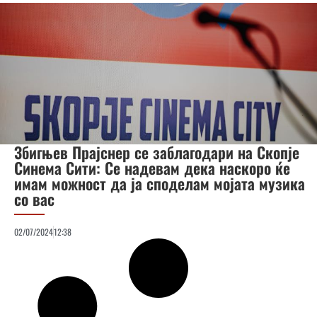
Збигњев Прајснер се заблагодари на Скопје
Синема Сити: Се надевам дека наскоро ќе
имам можност да ја споделам мојата музика
со вас
02/07/2024
12:38