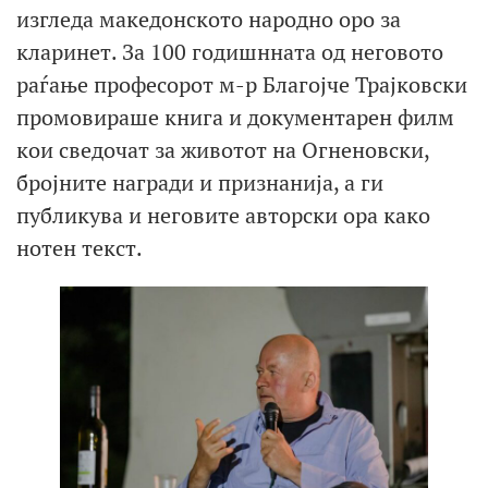
изгледа македонското народно оро за
кларинет. За 100 годишнната од неговото
раѓање професорот м-р Благојче Трајковски
промовираше книга и документарен филм
кои сведочат за животот на Огненовски,
бројните награди и признанија, а ги
публикува и неговите авторски ора како
нотен текст.