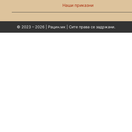
Наши приказни
© 2023 – 2026 | Рацин.мк | Сите права се задржани.